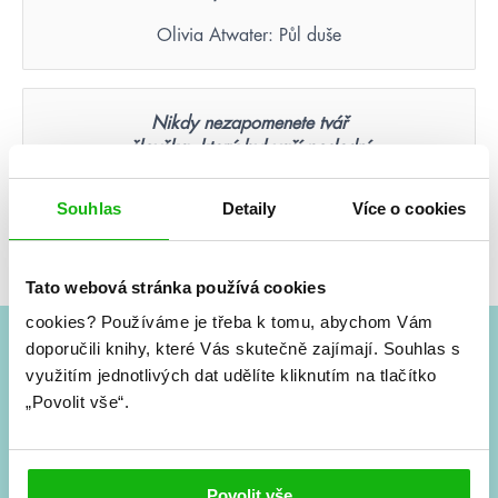
Olivia Atwater: Půl duše
Nikdy nezapomenete tvář
člověka, který byl vaší poslední
nadějí.
Souhlas
Detaily
Více o cookies
Suzanne Collins: Hunger Games – Aréna smrti
(ilustrované vydání)
Tato webová stránka používá cookies
cookies?
Používáme je třeba k tomu, abychom Vám
doporučili knihy, které Vás skutečně zajímají.
Souhlas s
#HumbookNews
využitím jednotlivých dat udělíte kliknutím na tlačítko
„Povolit vše“.
Vše kolem #youngadult každý měsíc rovnou do mailu!
Nové knihy, co se chystá, kvízy, soutěže, autoři, filmové
a seriálové adaptace a další.
Povolit vše