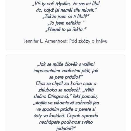
„Víš ty co? Myslím, že ses mi líbil
víc, když jsi neměl sílu mluvit.“
„Takže jsem se ti líbil?“
„To jsem neřekla.“
„Přesně to jsi řekla.“
Jennifer L. Armentrout: Pád zkázy a hněvu
„Jak se může člověk s vašimi
impozantními znalostmi ptát, jak
se pere prádlo?“
Elias se chytil za kořen nosu a
zhluboka se nadechl. „Milá
slečno Ettingsová,“ řekl pomalu,
„stojíte ve vikomtově zahradě jen
ve spodním prádle a perete si
šaty ve fontáně. Copak opravdu
nechápete podivnost svého
jednání?“