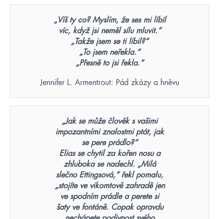
„Víš ty co? Myslím, že ses mi líbil
víc, když jsi neměl sílu mluvit.“
„Takže jsem se ti líbil?“
„To jsem neřekla.“
„Přesně to jsi řekla.“
Jennifer L. Armentrout: Pád zkázy a hněvu
„Jak se může člověk s vašimi
impozantními znalostmi ptát, jak
se pere prádlo?“
Elias se chytil za kořen nosu a
zhluboka se nadechl. „Milá
slečno Ettingsová,“ řekl pomalu,
„stojíte ve vikomtově zahradě jen
ve spodním prádle a perete si
šaty ve fontáně. Copak opravdu
nechápete podivnost svého