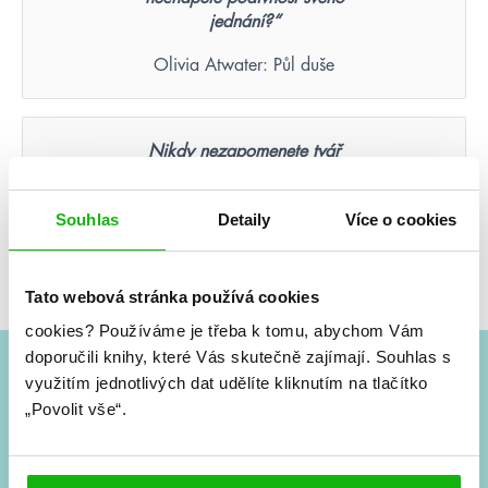
jednání?“
Olivia Atwater: Půl duše
Nikdy nezapomenete tvář
člověka, který byl vaší poslední
nadějí.
Souhlas
Detaily
Více o cookies
Suzanne Collins: Hunger Games – Aréna smrti
(ilustrované vydání)
Tato webová stránka používá cookies
cookies?
Používáme je třeba k tomu, abychom Vám
doporučili knihy, které Vás skutečně zajímají.
Souhlas s
využitím jednotlivých dat udělíte kliknutím na tlačítko
#HumbookNews
„Povolit vše“.
Vše kolem #youngadult každý měsíc rovnou do mailu!
Nové knihy, co se chystá, kvízy, soutěže, autoři, filmové