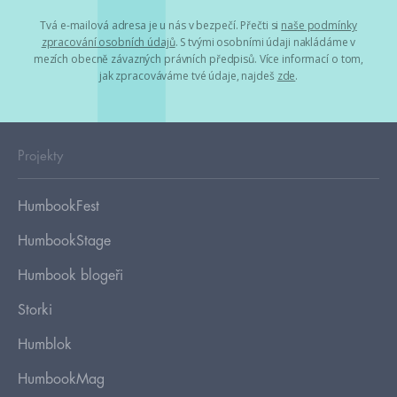
Tvá e-mailová adresa je u nás v bezpečí. Přečti si
naše podmínky
zpracování osobních údajů
. S tvými osobními údaji nakládáme v
mezích obecně závazných právních předpisů. Více informací o tom,
jak zpracováváme tvé údaje, najdeš
zde
.
Projekty
HumbookFest
HumbookStage
Humbook blogeři
Storki
Humblok
HumbookMag