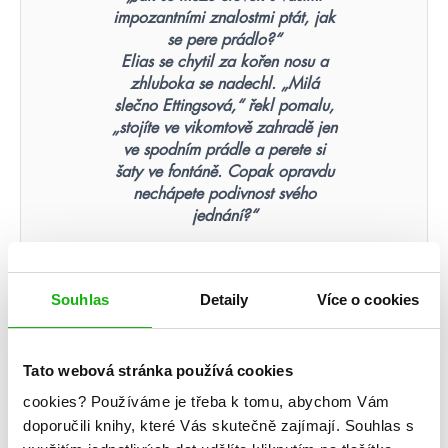
impozantními znalostmi ptát, jak
se pere prádlo?“
Elias se chytil za kořen nosu a
zhluboka se nadechl. „Milá
slečno Ettingsová,“ řekl pomalu,
„stojíte ve vikomtově zahradě jen
ve spodním prádle a perete si
šaty ve fontáně. Copak opravdu
nechápete podivnost svého
jednání?“
Olivia Atwater: Půl duše
Souhlas
Detaily
Více o cookies
Nikdy nezapomenete tvář
člověka, který byl vaší poslední
Tato webová stránka používá cookies
nadějí.
cookies?
Používáme je třeba k tomu, abychom Vám
Suzanne Collins: Hunger Games – Aréna smrti
doporučili knihy, které Vás skutečně zajímají.
Souhlas s
(ilustrované vydání)