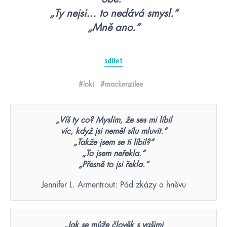
„Ty nejsi… to nedává smysl.“
„Mně ano.“
sdílet
#loki
#mackenzilee
„Víš ty co? Myslím, že ses mi líbil
víc, když jsi neměl sílu mluvit.“
„Takže jsem se ti líbil?“
„To jsem neřekla.“
„Přesně to jsi řekla.“
Jennifer L. Armentrout: Pád zkázy a hněvu
„Jak se může člověk s vašimi