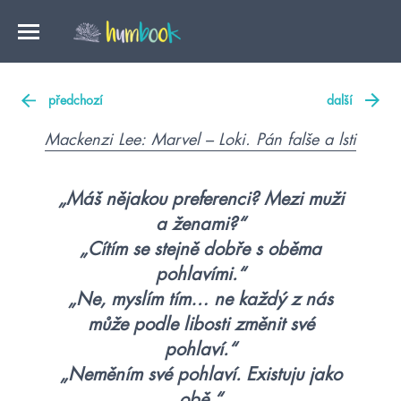
předchozí
další
Mackenzi Lee: Marvel – Loki. Pán falše a lsti
„Máš nějakou preferenci? Mezi muži
a ženami?“
„Cítím se stejně dobře s oběma
pohlavími.“
„Ne, myslím tím… ne každý z nás
může podle libosti změnit své
pohlaví.“
„Neměním své pohlaví. Existuju jako
obě.“