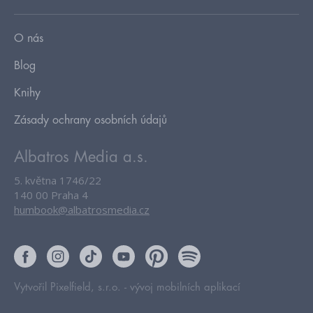
O nás
Blog
Knihy
Zásady ochrany osobních údajů
Albatros Media a.s.
5. května 1746/22
140 00 Praha 4
humbook@albatrosmedia.cz
Vytvořil Pixelfield, s.r.o. -
vývoj mobilních aplikací