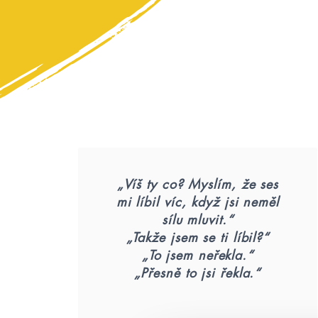
„Víš ty co? Myslím, že ses
mi líbil víc, když jsi neměl
sílu mluvit.“
„Takže jsem se ti líbil?“
„To jsem neřekla.“
„Přesně to jsi řekla.“