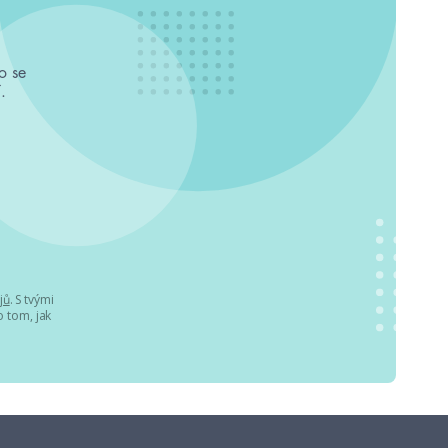
o se
.
jů
. S tvými
 tom, jak