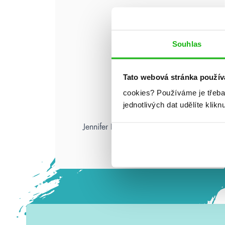
Souhlas
Tato webová stránka použív
cookies?
Používáme je třeba
jednotlivých dat udělíte klikn
Jennifer L. Armentrout: Pád zkázy
a hněvu