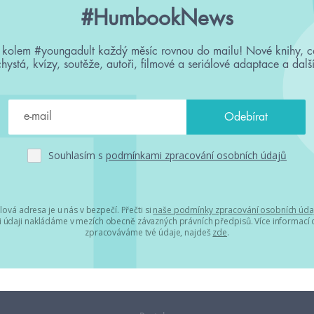
#HumbookNews
 kolem #youngadult každý měsíc rovnou do mailu! Nové knihy, c
chystá, kvízy, soutěže, autoři, filmové a seriálové adaptace a další
Souhlasím s
podmínkami zpracování osobních údajů
lová adresa je u nás v bezpečí. Přečti si
naše podmínky zpracování osobních úda
 údaji nakládáme v mezích obecně závazných právních předpisů. Více informací o
zpracováváme tvé údaje, najdeš
zde
.