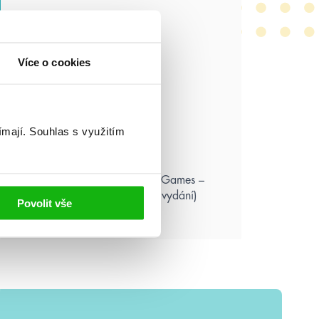
Více o cookies
ímají.
Souhlas s využitím
Suzanne Collins: Hunger Games –
Aréna smrti (ilustrované vydání)
Povolit vše