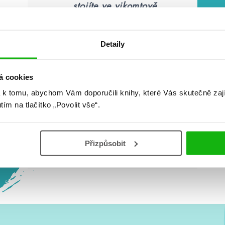
„stojíte ve vikomtově
zahradě jen ve spodním
prádle a perete si šaty ve
fontáně. Copak opravdu
Detaily
nechápete podivnost
svého jednání?“
á cookies
 k tomu, abychom Vám doporučili knihy, které Vás skutečně zaj
utím na tlačítko „Povolit vše“.
Olivia Atwater: Půl duše
Přizpůsobit