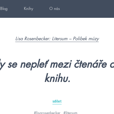
Blog
Knihy
O nás
Lisa Rosenbecker: Litersum – Polibek múzy
y se nepleť mezi čtenáře a
knihu.
sdílet
#lisarosenbecker
#litersum