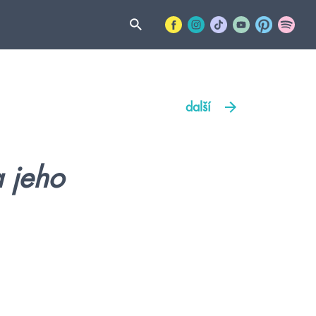
další
 jeho