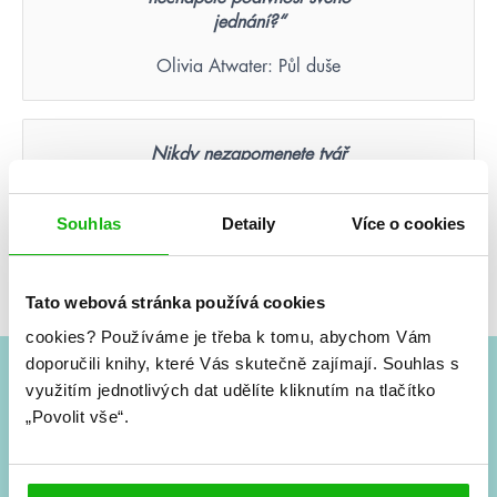
jednání?“
Olivia Atwater: Půl duše
Nikdy nezapomenete tvář
člověka, který byl vaší poslední
nadějí.
Souhlas
Detaily
Více o cookies
Suzanne Collins: Hunger Games – Aréna smrti
(ilustrované vydání)
Tato webová stránka používá cookies
cookies?
Používáme je třeba k tomu, abychom Vám
doporučili knihy, které Vás skutečně zajímají.
Souhlas s
využitím jednotlivých dat udělíte kliknutím na tlačítko
#HumbookNews
„Povolit vše“.
Vše kolem #youngadult každý měsíc rovnou do mailu!
Nové knihy, co se chystá, kvízy, soutěže, autoři, filmové