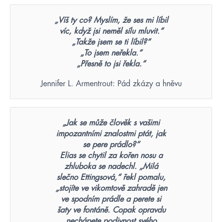
„Víš ty co? Myslím, že ses mi líbil
víc, když jsi neměl sílu mluvit.“
„Takže jsem se ti líbil?“
„To jsem neřekla.“
„Přesně to jsi řekla.“
Jennifer L. Armentrout: Pád zkázy a hněvu
„Jak se může člověk s vašimi
impozantními znalostmi ptát, jak
se pere prádlo?“
Elias se chytil za kořen nosu a
zhluboka se nadechl. „Milá
slečno Ettingsová,“ řekl pomalu,
„stojíte ve vikomtově zahradě jen
ve spodním prádle a perete si
šaty ve fontáně. Copak opravdu
nechápete podivnost svého