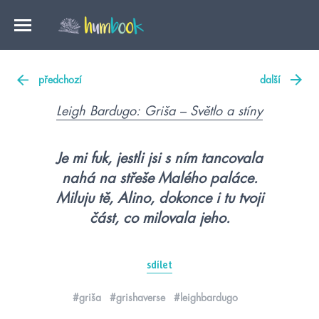
předchozí
další
Leigh Bardugo: Griša – Světlo a stíny
Je mi fuk, jestli jsi s ním tancovala
nahá na střeše Malého paláce.
Miluju tě, Alino, dokonce i tu tvoji
část, co milovala jeho.
sdílet
#griša
#grishaverse
#leighbardugo