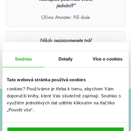
jednání?“
Olivia Atwater: Půl duše
Nikdy nezapomenete tvář
člověka, který byl vaší poslední
nadějí.
Souhlas
Detaily
Více o cookies
Suzanne Collins: Hunger Games – Aréna smrti
(ilustrované vydání)
Tato webová stránka používá cookies
cookies?
Používáme je třeba k tomu, abychom Vám
doporučili knihy, které Vás skutečně zajímají.
Souhlas s
využitím jednotlivých dat udělíte kliknutím na tlačítko
#HumbookNews
„Povolit vše“.
Vše kolem #youngadult každý měsíc rovnou do mailu!
Nové knihy, co se chystá, kvízy, soutěže, autoři, filmové