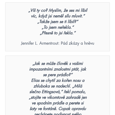
„Víš ty co? Myslím, že ses mi líbil
víc, když jsi neměl sílu mluvit.“
„Takže jsem se ti líbil?“
„To jsem neřekla.“
„Přesně to jsi řekla.“
Jennifer L. Armentrout: Pád zkázy a hněvu
„Jak se může člověk s vašimi
impozantními znalostmi ptát, jak
se pere prádlo?“
Elias se chytil za kořen nosu a
zhluboka se nadechl. „Milá
slečno Ettingsová,“ řekl pomalu,
„stojíte ve vikomtově zahradě jen
ve spodním prádle a perete si
šaty ve fontáně. Copak opravdu
nechápete podivnost svého