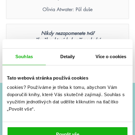
Olivia Atwater: Půl duše
Nikdy nezapomenete tvář
člověka, který byl vaší poslední
nadějí.
Souhlas
Detaily
Více o cookies
Suzanne Collins: Hunger Games – Aréna smrti
(ilustrované vydání)
Tato webová stránka používá cookies
cookies?
Používáme je třeba k tomu, abychom Vám
doporučili knihy, které Vás skutečně zajímají.
Souhlas s
#HumbookNews
využitím jednotlivých dat udělíte kliknutím na tlačítko
„Povolit vše“.
Vše kolem #youngadult každý měsíc rovnou do mailu!
Nové knihy, co se chystá, kvízy, soutěže, autoři, filmové
a seriálové adaptace a další.
Povolit vše