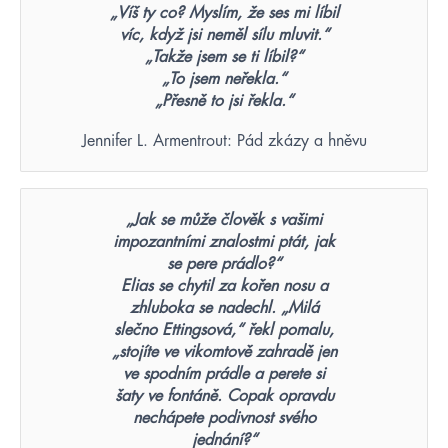
„Víš ty co? Myslím, že ses mi líbil
víc, když jsi neměl sílu mluvit.“
„Takže jsem se ti líbil?“
„To jsem neřekla.“
„Přesně to jsi řekla.“
Jennifer L. Armentrout: Pád zkázy a hněvu
„Jak se může člověk s vašimi
impozantními znalostmi ptát, jak
se pere prádlo?“
Elias se chytil za kořen nosu a
zhluboka se nadechl. „Milá
slečno Ettingsová,“ řekl pomalu,
„stojíte ve vikomtově zahradě jen
ve spodním prádle a perete si
šaty ve fontáně. Copak opravdu
nechápete podivnost svého
jednání?“