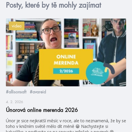
Posty, které by tě mohly zajímat
videa
#allisonsaft
#avareid
4. 2. 2026
Únorová online merenda 2026
Únor je sice nejkratší měsíc v roce, ale to neznamená, že by se
toho v knižním světě mělo dít méně 😁 Nachystejte si
kakajíčko a podívejte se na spoustu infošek a novinek 😍