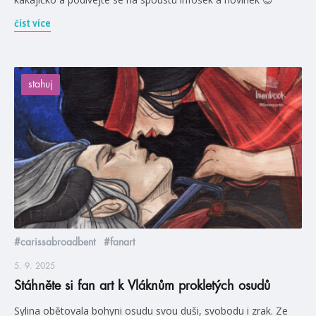
číst více
stahuj
#carissabroadbent
#fanart
5. 9. 2025
Stáhněte si fan art k Vláknům prokletých osudů
Sylina obětovala bohyni osudu svou duši, svobodu i zrak. Ze