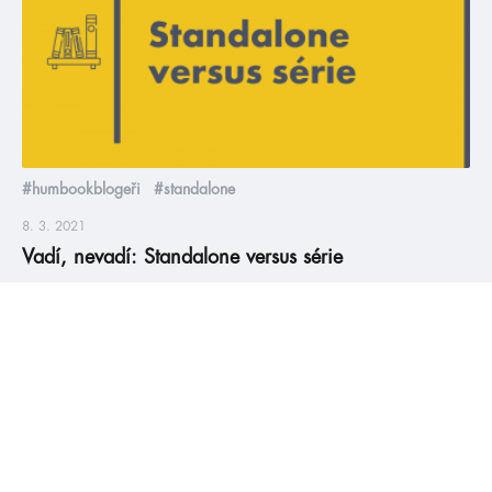
#humbookblogeři
#standalone
8. 3. 2021
Vadí, nevadí: Standalone versus série
Ač se svět knihomolek a knihomolů může na první pohled zdát
jako mírumilovné místo, ve skutečnosti je plný kontroverzí a
každodenních dilemat. Nevěříte? Ty nejčastější vám
představíme v nové sérii článků s názvem „vadí, nevadí“. Pro
pilotní díl jsme si nemohli vybrat nic jiného, než volbu mezi
sériemi a samostatnými knihami. Co vyhrálo? Přesvědčte se
sami. Článek […]
číst více