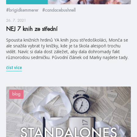
#brigidkemmerer
#candacebushnell
26. 7. 2021
NEJ 7 knih ze střední
Spousta knižních hrdinů YA knih jsou středoškoláci, Monča se
ale snažila vybrat ty knížky, kde je ta škola alespoň trochu
vidět. Navíc si dala dost záležet, aby dala dohromady fakt
různorodou sedmičku. Původní článek od Marky najdete tady.
číst více
blog