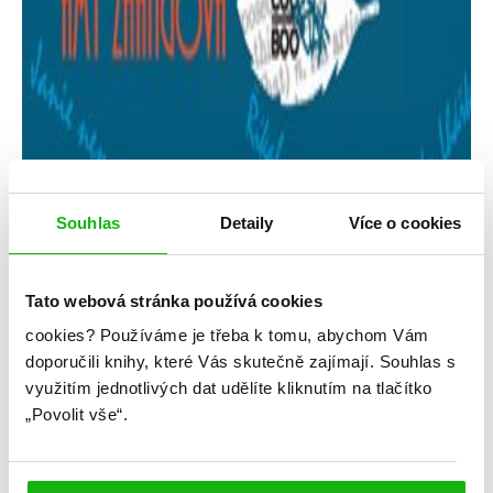
Souhlas
Detaily
Více o cookies
Tato webová stránka používá cookies
cookies?
Používáme je třeba k tomu, abychom Vám
Amy Zhangová
doporučili knihy, které Vás skutečně zajímají.
Souhlas s
využitím jednotlivých dat udělíte kliknutím na tlačítko
Tady končí svět
„Povolit vše“.
Kategorie: young adult
Žánr: Mystery a thrillery