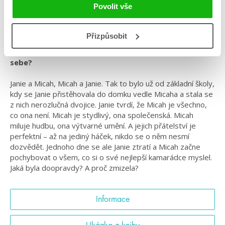
Povolit vše
#amyzhang
#oláskutunejde
#standalone
#středníškola
#tadykončísvět
Přizpůsobit
Známe své přátele doopravdy? A známe vůbec sami
sebe?
Janie a Micah, Micah a Janie. Tak to bylo už od základní školy,
kdy se Janie přistěhovala do domku vedle Micaha a stala se
z nich nerozlučná dvojice. Janie tvrdí, že Micah je všechno,
co ona není. Micah je stydlivý, ona společenská. Micah
miluje hudbu, ona výtvarné umění. A jejich přátelství je
perfektní – až na jediný háček, nikdo se o něm nesmí
dozvědět. Jednoho dne se ale Janie ztratí a Micah začne
pochybovat o všem, co si o své nejlepší kamarádce myslel.
Jaká byla doopravdy? A proč zmizela?
Informace