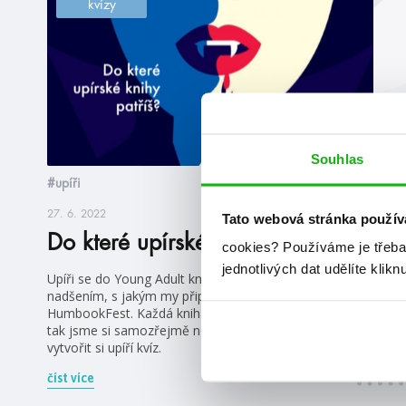
kvízy
Souhlas
#upíři
27. 6. 2022
Tato webová stránka použív
Do které upírské knihy patříš?
cookies?
Používáme je třeba
jednotlivých dat udělíte klikn
Upíři se do Young Adult knih vrací se stejným
nadšením, s jakým my připravujeme letošní
HumbookFest. Každá kniha je ale zpracovává jinak, a
tak jsme si samozřejmě nemohli nechat ujít možnost
vytvořit si upíří kvíz.
číst více