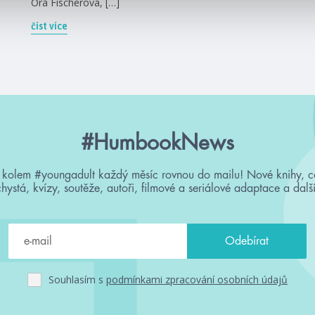
Ora Fischerová, […]
číst více
#HumbookNews
 kolem #youngadult každý měsíc rovnou do mailu! Nové knihy, c
chystá, kvízy, soutěže, autoři, filmové a seriálové adaptace a další
Souhlasím s
podmínkami zpracování osobních údajů