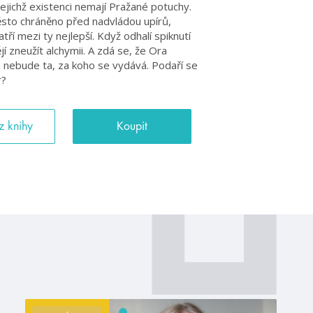
 jejichž existenci nemají Pražané potuchy.
ěsto chráněno před nadvládou upírů,
í mezi ty nejlepší. Když odhalí spiknutí
ějí zneužít alchymii. A zdá se, že Ora
á nebude ta, za koho se vydává. Podaří se
r?
z knihy
Koupit