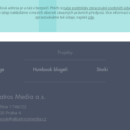
lová adresa je u nás v bezpečí. Přečti si
naše podmínky zpracování osobních úda
 údaji nakládáme v mezích obecně závazných právních předpisů. Více informací o
zpracováváme tvé údaje, najdeš
zde
.
Projekty
ge
Humbook blogeři
Storki
atros Media a.s.
větna 1746/22
00 Praha 4
ook@albatrosmedia.cz