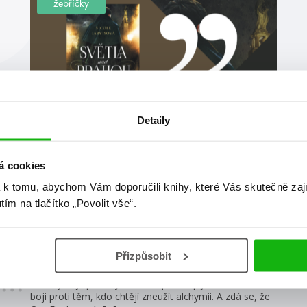
žebříčky
Detaily
#nejcitáty
#nicolejarvis
20. 5. 2022
á cookies
7 nejlepších citátů ze Světel nad
 k tomu, abychom Vám doporučili knihy, které Vás skutečně zaj
Prahou
utím na tlačítko „Povolit vše“.
V temných uličkách Prahy číhají bytosti, o jejichž
existenci nemají Pražané potuchy. Jen díky lampářům –
Přizpůsobit
lovcům příšer – je město chráněno před nadvládou
upírů, vodníků či duchů. Lampář Domek Myška patří
mezi ty nejlepší. Když odhalí spiknutí pijavic, ocitne se v
boji proti těm, kdo chtějí zneužít alchymii. A zdá se, že