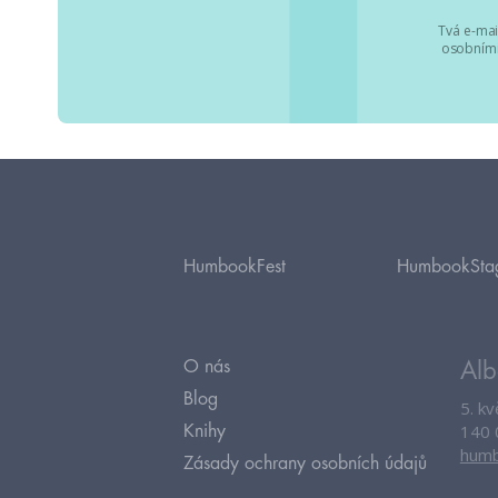
Tvá e-mai
osobními
HumbookFest
HumbookSta
O nás
Alb
Blog
5. k
140 
Knihy
humb
Zásady ochrany osobních údajů