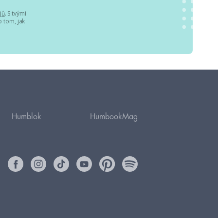
jů
. S tvými
 tom, jak
Humblok
HumbookMag