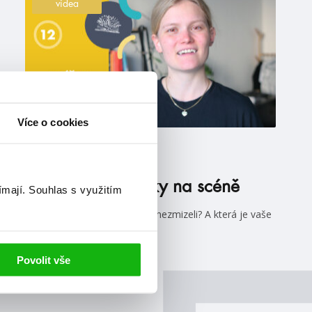
videa
Více o cookies
#tema
#upíři
16. 5. 2022
TEMA Upíři zpátky na scéně
ímají.
Souhlas s využitím
Jsou upíří zpátky, nebo nikdy nezmizeli? A která je vaše
nejoblíbenější upířina?
číst více
Povolit vše