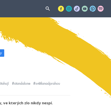
y
tahují
#standalone
#světlanadprahou
, ve kterých zlo nikdy nespí.