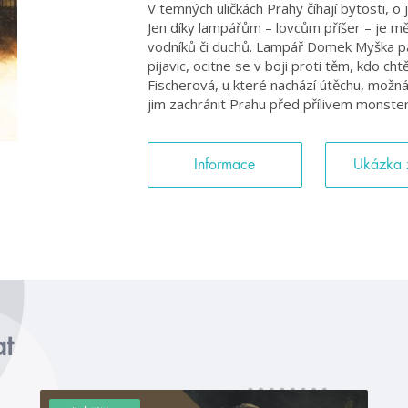
V temných uličkách Prahy číhají bytosti, o
Jen díky lampářům – lovcům příšer – je m
vodníků či duchů. Lampář Domek Myška patř
pijavic, ocitne se v boji proti těm, kdo cht
Fischerová, u které nachází útěchu, možn
jim zachránit Prahu před přílivem monste
Informace
Ukázka 
at