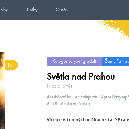
Blog
Knihy
O nás
Kategorie: young adult
Žánr: Fantas
15+
Světla nad Prahou
Nicole Jarvis
#českáobálka
#nicolejarvis
#protikladysepři
#upíři
#zakázanáláska
Vítejte v temných uličkách staré Prahy