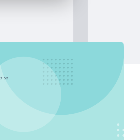
o se
.