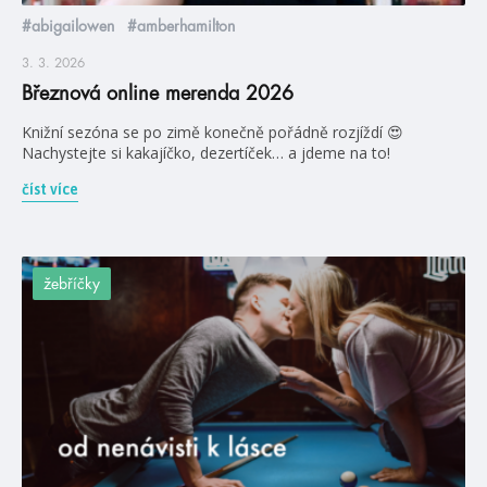
#abigailowen
#amberhamilton
3. 3. 2026
Březnová online merenda 2026
Knižní sezóna se po zimě konečně pořádně rozjíždí 😍
Nachystejte si kakajíčko, dezertíček… a jdeme na to!
číst více
žebříčky