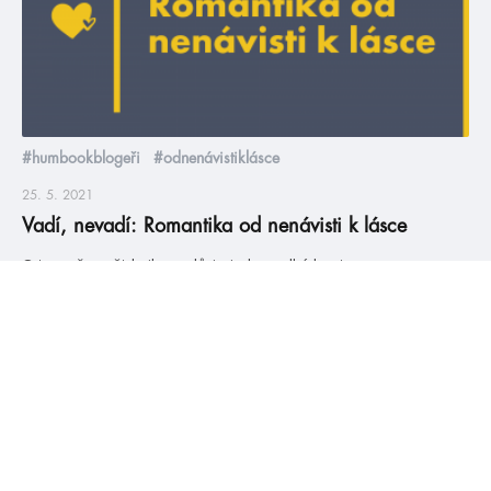
#humbookblogeři
#odnenávistiklásce
25. 5. 2021
Vadí, nevadí: Romantika od nenávisti k lásce
O tom, že svět knihomolů je jedna velká kontroverze a
konflikt, jsme se přesvědčili už v prvním článku ze série „vadí,
nevadí“. Dneska se ale podíváme na palčivý problém jménem
hate to love romantika – aneb jak tomu říkáme v
HumbookTeamu #odnenávistiklásce. Je tahle romantická linka
skvělá, nebo zoufale nerealistická? To se dozvíte vzápětí.
Článek […]
číst více