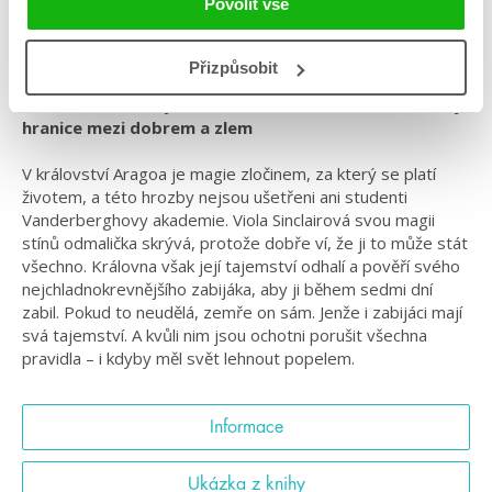
Povolit vše
#amberhamilton
#odnenávistiklásce
#prostarší
#romantasy
#sedmsmrtelnýchtrnů
Přizpůsobit
Temná romantasy z nelítostného světa, kde se stírají
hranice mezi dobrem a zlem
V království Aragoa je magie zločinem, za který se platí
životem, a této hrozby nejsou ušetřeni ani studenti
Vanderberghovy akademie. Viola Sinclairová svou magii
stínů odmalička skrývá, protože dobře ví, že ji to může stát
všechno. Královna však její tajemství odhalí a pověří svého
nejchladnokrevnějšího zabijáka, aby ji během sedmi dní
zabil. Pokud to neudělá, zemře on sám. Jenže i zabijáci mají
svá tajemství. A kvůli nim jsou ochotni porušit všechna
pravidla – i kdyby měl svět lehnout popelem.
Informace
Ukázka z knihy