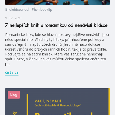
#holubiceahad
#humbooktip
9. 12. 2021
7 nejlepších knih s romantikou od nenávisti k lásce
Romantické linky, kde se hlavní postavy nejdříve nenávidí, jsou
něco speciálního! Všechny ty hádky, přimhouřené pohledy a
samozřejmě… napětí všech druhů! Jestli mě něco dokáže
udržet vzhůru do brzkých ranních hodin, tak je to právě tohle.
Podívejte se na sedm knížek, které vás zaručeně nenechají
spát. Pozor, v článku na vás můžou čekat spoilery! Znáte ten
[…]
číst více
blog