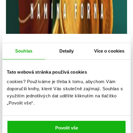
Souhlas
Detaily
Více o cookies
Tato webová stránka používá cookies
cookies?
Používáme je třeba k tomu, abychom Vám
Namina Forna
doporučili knihy, které Vás skutečně zajímají.
Souhlas s
využitím jednotlivých dat udělíte kliknutím na tlačítko
Pozlacené
„Povolit vše“.
Kategorie: young adult
Žánr: Fantasy
Povolit vše