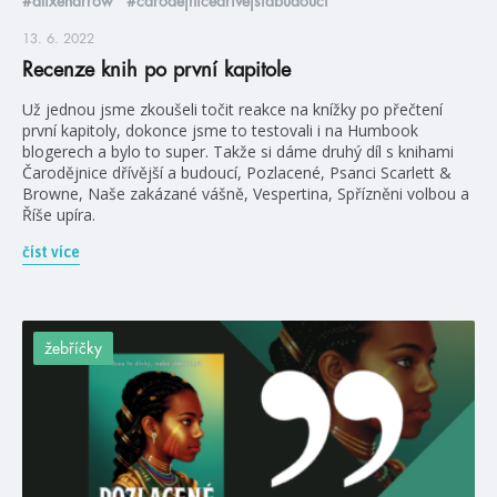
#alixeharrow
#čarodějnicedřívějšíabudoucí
13. 6. 2022
Recenze knih po první kapitole
Už jednou jsme zkoušeli točit reakce na knížky po přečtení
první kapitoly, dokonce jsme to testovali i na Humbook
blogerech a bylo to super. Takže si dáme druhý díl s knihami
Čarodějnice dřívější a budoucí, Pozlacené, Psanci Scarlett &
Browne, Naše zakázané vášně, Vespertina, Spřízněni volbou a
Říše upíra.
číst více
žebříčky