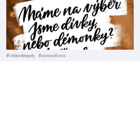
#citátovétapety
#naminaforna
3. 5. 2022
Citátová tapeta Pozlacené
Stáhni si citátovou tapetu od @mlovesreading ke knize
Pozlacené
číst více