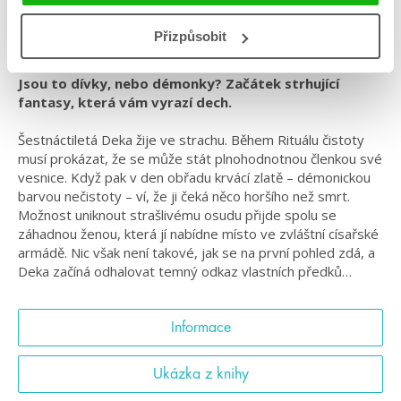
Série: Pozlacené
#naminaforna
#pozlacené
#prostarší
Přizpůsobit
Jsou to dívky, nebo démonky? Začátek strhující
fantasy, která vám vyrazí dech.
Šestnáctiletá Deka žije ve strachu. Během Rituálu čistoty
musí prokázat, že se může stát plnohodnotnou členkou své
vesnice. Když pak v den obřadu krvácí zlatě – démonickou
barvou nečistoty – ví, že ji čeká něco horšího než smrt.
Možnost uniknout strašlivému osudu přijde spolu se
záhadnou ženou, která jí nabídne místo ve zvláštní císařské
armádě. Nic však není takové, jak se na první pohled zdá, a
Deka začíná odhalovat temný odkaz vlastních předků…
Informace
Ukázka z knihy