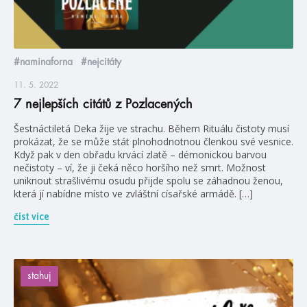
#naminaforna
#nejcitáty
11. 5. 2022
7 nejlepších citátů z Pozlacených
Šestnáctiletá Deka žije ve strachu. Během Rituálu čistoty musí
prokázat, že se může stát plnohodnotnou členkou své vesnice.
Když pak v den obřadu krvácí zlatě – démonickou barvou
nečistoty – ví, že ji čeká něco horšího než smrt. Možnost
uniknout strašlivému osudu přijde spolu se záhadnou ženou,
která jí nabídne místo ve zvláštní císařské armádě. […]
číst více
stahuj