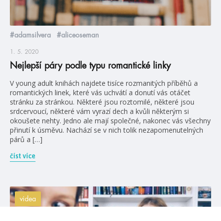
#adamsilvera
#aliceoseman
1. 5. 2020
Nejlepší páry podle typu romantické linky
V young adult knihách najdete tisíce rozmanitých příběhů a
romantických linek, které vás uchvátí a donutí vás otáčet
stránku za stránkou. Některé jsou roztomilé, některé jsou
srdcervoucí, některé vám vyrazí dech a kvůli některým si
okoušete nehty. Jedno ale mají společné, nakonec vás všechny
přinutí k úsměvu. Nachází se v nich tolik nezapomenutelných
párů a […]
číst více
videa