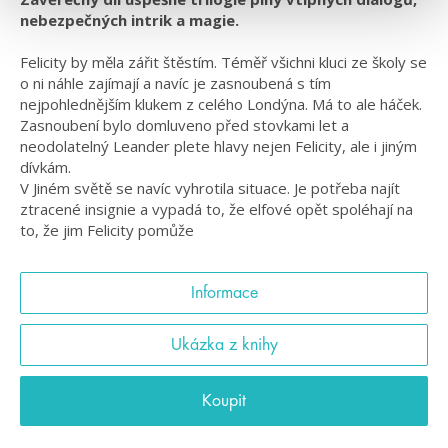
nebezpečných intrik a magie.
Felicity by měla zářit štěstím. Téměř všichni kluci ze školy se
o ni náhle zajímají a navíc je zasnoubená s tím
nejpohlednějším klukem z celého Londýna. Má to ale háček.
Zasnoubení bylo domluveno před stovkami let a
neodolatelný Leander plete hlavy nejen Felicity, ale i jiným
dívkám.
V Jiném světě se navíc vyhrotila situace. Je potřeba najít
ztracené insignie a vypadá to, že elfové opět spoléhají na
to, že jim Felicity pomůže
Informace
Ukázka z knihy
Koupit