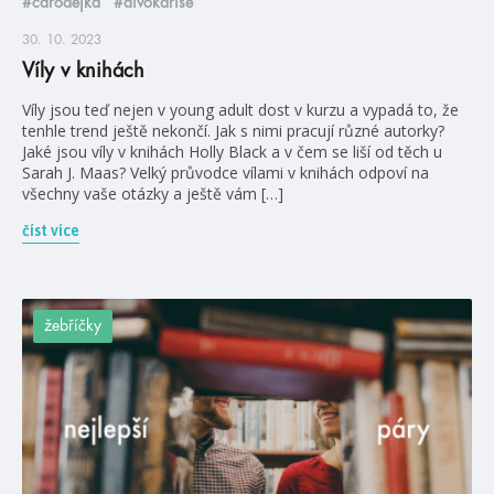
#čarodějka
#divokáříše
30. 10. 2023
Víly v knihách
Víly jsou teď nejen v young adult dost v kurzu a vypadá to, že
tenhle trend ještě nekončí. Jak s nimi pracují různé autorky?
Jaké jsou víly v knihách Holly Black a v čem se liší od těch u
Sarah J. Maas? Velký průvodce vílami v knihách odpoví na
všechny vaše otázky a ještě vám […]
číst více
žebříčky