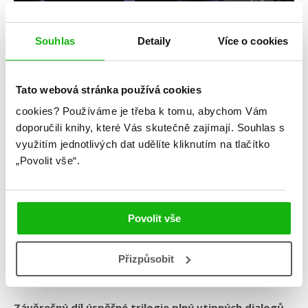
Souhlas
Detaily
Více o cookies
Tato webová stránka používá cookies
Sandra Regnier
cookies?
Používáme je třeba k tomu, abychom Vám
Panův tajemný odkaz – Ztracené
doporučili knihy, které Vás skutečně zajímají.
Souhlas s
využitím jednotlivých dat udělíte kliknutím na tlačítko
insignie
„Povolit vše“.
Kategorie: young adult
Žánr: Fantasy
Povolit vše
Série: Panův tajemný odkaz
#českáobálka
#domluvenýsňatek
#draci
Přizpůsobit
#panůvtajemnýodkaz
#sandrareigner
#víly
Závěrečný díl úspěšné trilogie plný vtipných dialogů,