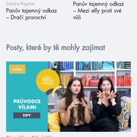
Panův tajemný odkaz
Sandra Regnier
Panův tajemný odkaz
– Mezi elfy proti své
– Dračí proroctví
vůli
Posty, které by tě mohly zajímat
videa