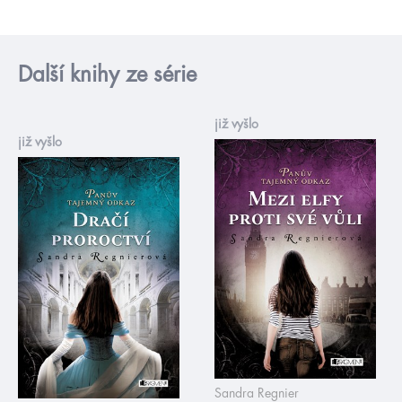
Další knihy ze série
již vyšlo
již vyšlo
Sandra Regnier