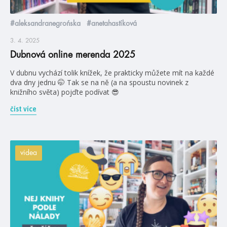
#aleksandranegrońska
#anetahastíková
3. 4. 2025
Dubnová online merenda 2025
V dubnu vychází tolik knížek, že prakticky můžete mít na každé
dva dny jednu 🤭 Tak se na ně (a na spoustu novinek z
knižního světa) pojďte podívat 😎
číst více
videa