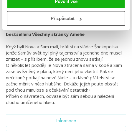
Povolit vše
#ashleyschumacher
#českáobálka
#našeoběžnédráhy
#odpřátelstvíklásce
#standalone
Přizpůsobit
Dojemný příběh o hledání vlastního hlasu od autorky
bestselleru Všechny stránky Amelie
Když byli Nova a Sam malí, hráli si na vládce Šnekopolisu.
Jenže Samův svět byl plný tajemství a jednoho dne musel
zmizet – s příslibem, že se jednou znovu setkají.
O několik let později je Nova ztracená sama v sobě a Sam
zase uvězněný v plánu, který není jeho vlastní. Pak se
nečekaně potkají na nové škole – a dávné přátelství se
začne měnit v něco hlubšího. Dokáže jejich pouto obstát
pod tíhou minulosti a očekávání ostatních?
Příběh o návratech, odvaze být sám sebou a nalezení
dlouho umlčeného hlasu.
Informace