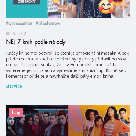
#aliceoseman
#alixeharrow
30. 5. 2022
NEJ 7 knih podle nálady
Každý knihomol potvrdí, že čtení je emocionální masakr. A pak
píšete recenze a snažíte se všechny ty pocity přetavit do slov a
emojis. Tak jsme si říkali, že si v HumbookTeamu každá
vybereme jednu náladu a vymyslíme k ní knižní tip. Klidně se v
komentech přidejte a navrhněte další páry emoji-kniha.
číst více
blog