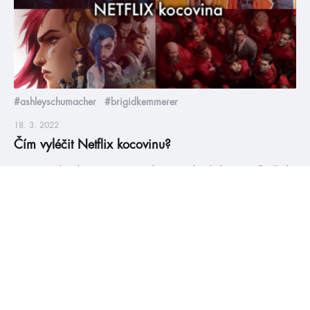
#ashleyschumacher
#brigidkemmerer
18. 3. 2022
Čím vyléčit Netflix kocovinu?
My v HumbookTeamu jsme celou zimu koukali na Netflix četli
knihy, takže pro vás máme další spoustu doporučení na knížky,
co se podobají našim oblíbeným seriálům. Takže, jakými
příběhy si vylepšit náladu, když jste právě dokoukali skvělý
seriál, a nevíte, co dál? Arcane O tomhle seriálu z prostředí
populární počítačové hry League of Legends jsme slyšeli asi
[…]
číst více