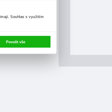
ímají.
Souhlas s využitím
Povolit vše