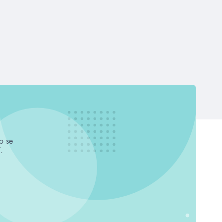
o se
.