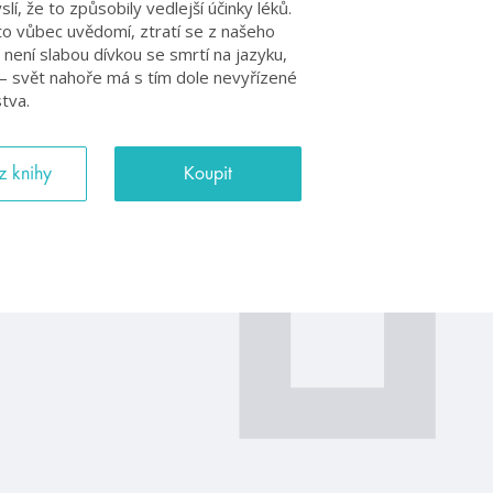
lí, že to způsobily vedlejší účinky léků.
i to vůbec uvědomí, ztratí se z našeho
 není slabou dívkou se smrtí na jazyku,
 – svět nahoře má s tím dole nevyřízené
tva.
z knihy
Koupit