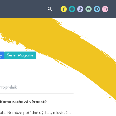
y
Série: Magonie
trojúhelník
. Komu zachová věrnost?
ic. Nemůže pořádně dýchat, mluvit, žít.