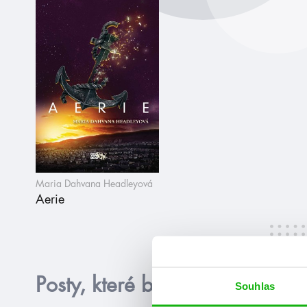
Maria Dahvana Headleyová
Aerie
Posty, které by tě mohly zajím
Souhlas