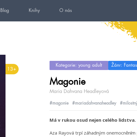
Blog
Knihy
O nás
Kategorie: young adult
Žánr: Fantas
13+
Magonie
Maria Dahvana Headleyová
#magonie
#mariadahvanaheadley
#milostný
Má v rukou osud nejen celého lidstva
Aza Rayová trpí záhadným onemocněním pl