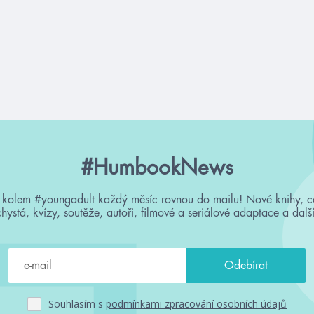
#HumbookNews
 kolem #youngadult každý měsíc rovnou do mailu! Nové knihy, c
chystá, kvízy, soutěže, autoři, filmové a seriálové adaptace a další
Souhlasím s
podmínkami zpracování osobních údajů