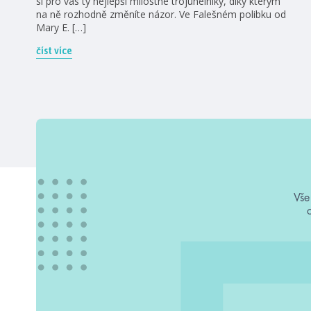
si pro vás ty nejlepší milostné trojúhelníky, díky kterým
na ně rozhodně změníte názor. Ve Falešném polibku od
Mary E. […]
číst více
Vše