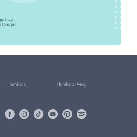
jů
. S tvými
 tom, jak
Humblok
HumbookMag