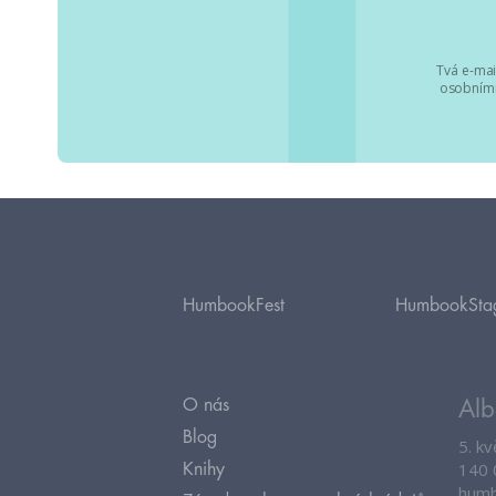
Tvá e-mai
osobními
HumbookFest
HumbookSta
O nás
Alb
Blog
5. k
140 
Knihy
humb