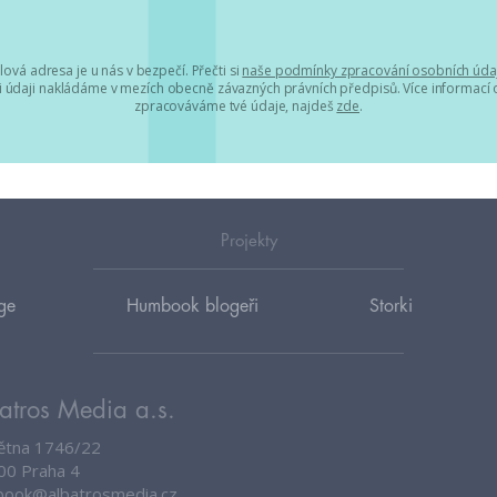
lová adresa je u nás v bezpečí. Přečti si
naše podmínky zpracování osobních úda
 údaji nakládáme v mezích obecně závazných právních předpisů. Více informací o
zpracováváme tvé údaje, najdeš
zde
.
Projekty
ge
Humbook blogeři
Storki
atros Media a.s.
větna 1746/22
00 Praha 4
ook@albatrosmedia.cz