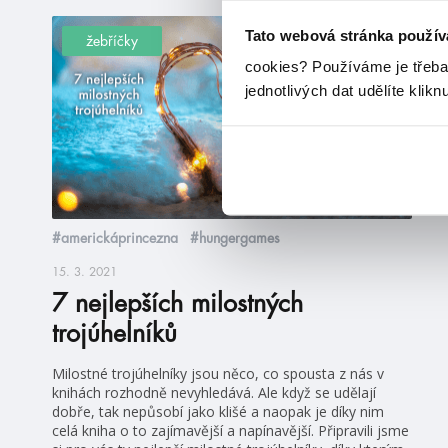
Tato webová stránka použív
žebříčky
cookies?
Používáme je třeba
jednotlivých dat udělíte klikn
#americkáprincezna
#hungergames
15. 3. 2021
7 nejlepších milostných
trojúhelníků
Milostné trojúhelníky jsou něco, co spousta z nás v
knihách rozhodně nevyhledává. Ale když se udělají
dobře, tak nepůsobí jako klišé a naopak je díky nim
celá kniha o to zajímavější a napínavější. Připravili jsme