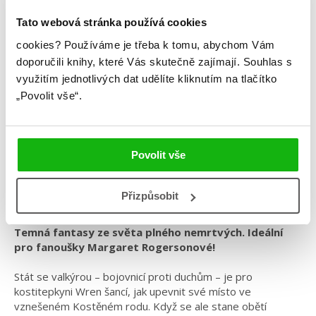
Tato webová stránka používá cookies
Nicki Pau Preto
cookies?
Používáme je třeba k tomu, abychom Vám
doporučili knihy, které Vás skutečně zajímají.
Souhlas s
Kostitepci
využitím jednotlivých dat udělíte kliknutím na tlačítko
„Povolit vše“.
Kategorie: young adult
Žánr: Fantasy
Série: Rod mrtvých
Povolit vše
#barevnáořízka
#českáobálka
#humbooktip
#nickipaupreto
#odnenávistiklásce
#rodmrtvých
Přizpůsobit
Temná fantasy ze světa plného nemrtvých. Ideální
pro fanoušky Margaret Rogersonové!
Stát se valkýrou – bojovnicí proti duchům – je pro
kostitepkyni Wren šancí, jak upevnit své místo ve
vznešeném Kostěném rodu. Když se ale stane obětí