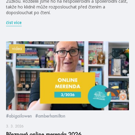
Zuzkou. Rozdělili jsme ho na nespoileroidní a spoileroidní část,
takže ho klidně může rozposlouchat před čtením a
doposlouchat po čtení.
číst více
videa
#abigailowen
#amberhamilton
3. 3. 2026
Březnová online merenda 2026