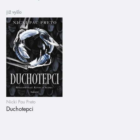
již vyšlo
Nicki Pau Preto
Duchotepci