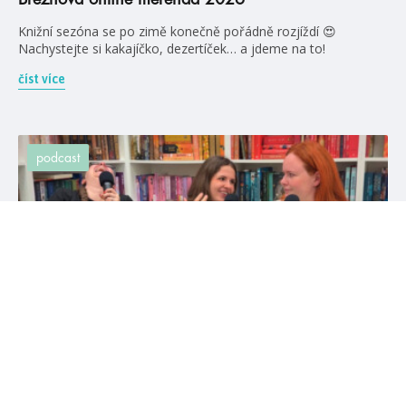
Knižní sezóna se po zimě konečně pořádně rozjíždí 😍
Nachystejte si kakajíčko, dezertíček… a jdeme na to!
číst více
podcast
#humbookpodcast
#humbooktip
25. 12. 2025