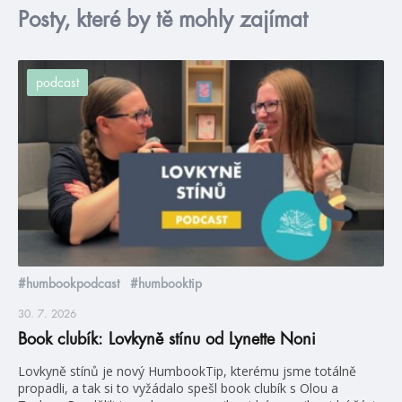
Posty, které by tě mohly zajímat
podcast
#humbookpodcast
#humbooktip
30. 7. 2026
Book clubík: Lovkyně stínu od Lynette Noni
Lovkyně stínů je nový HumbookTip, kterému jsme totálně
propadli, a tak si to vyžádalo spešl book clubík s Olou a