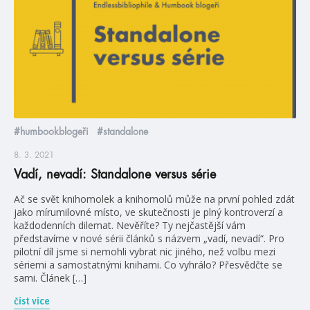
#humbookblogeři
#standalone
8. 3. 2021
Vadí, nevadí: Standalone versus série
Ač se svět knihomolek a knihomolů může na první pohled zdát
jako mírumilovné místo, ve skutečnosti je plný kontroverzí a
každodenních dilemat. Nevěříte? Ty nejčastější vám
představíme v nové sérii článků s názvem „vadí, nevadí“. Pro
pilotní díl jsme si nemohli vybrat nic jiného, než volbu mezi
sériemi a samostatnými knihami. Co vyhrálo? Přesvědčte se
sami. Článek […]
číst více