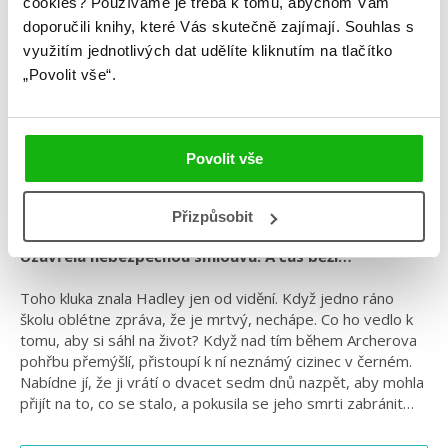
cookies?
Používáme je třeba k tomu, abychom Vám
doporučili knihy, které Vás skutečně zajímají.
Souhlas s
Alison Gervaisová
využitím jednotlivých dat udělíte kliknutím na tlačítko
„Povolit vše“.
Jen 27 dnů
Kategorie: young adult
Povolit vše
Žánr: Fantasy
#alisongervais
#cestováníčasem
#jen27dnů
#standalone
Přizpůsobit
Uzavřela nebezpečnou smlouvu. A čas běží…
Toho kluka znala Hadley jen od vidění. Když jedno ráno
školu oblétne zpráva, že je mrtvý, nechápe. Co ho vedlo k
tomu, aby si sáhl na život? Když nad tím během Archerova
pohřbu přemýšlí, přistoupí k ní neznámý cizinec v černém.
Nabídne jí, že ji vrátí o dvacet sedm dnů nazpět, aby mohla
přijít na to, co se stalo, a pokusila se jeho smrti zabránit…