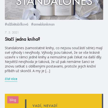
#alžbětabílková
#anneblankman
7. 5. 2021
Stačí jedna kniha?
Standalones (samostatné knihy, co nejsou součástí série) mají
své výhody i nevýhody. Výhody jsou takové, že se vše krásně
uzavře v rámci jedné knihy a nemusíme pak čekat na další díly.
Největší nevýhoda je taková, že už pak nemáme šanci se
znovu setkat s oblíbenými postavami, protože jejich knižní
příběh už skončil. A my je […]
číst více
blog