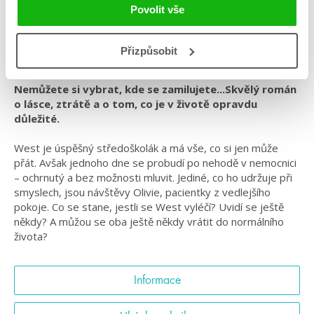
Povolit vše
#českáobálka
#cylinbusby
#jednouanodvakrátne
#psychicképroblémy
#rodinnédrama
#standalone
Přizpůsobit
#středníškola
Nemůžete si vybrat, kde se zamilujete...Skvělý román
o lásce, ztrátě a o tom, co je v životě opravdu
důležité.
West je úspěšný středoškolák a má vše, co si jen může
přát. Avšak jednoho dne se probudí po nehodě v nemocnici
– ochrnutý a bez možnosti mluvit. Jediné, co ho udržuje při
smyslech, jsou návštěvy Olivie, pacientky z vedlejšího
pokoje. Co se stane, jestli se West vyléčí? Uvidí se ještě
někdy? A můžou se oba ještě někdy vrátit do normálního
života?
Informace