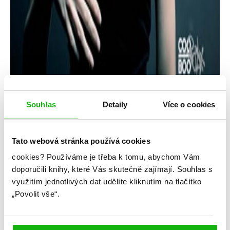
Souhlas
Detaily
Více o cookies
Tato webová stránka používá cookies
cookies?
Používáme je třeba k tomu, abychom Vám
Cylin Busbyová
doporučili knihy, které Vás skutečně zajímají.
Souhlas s
využitím jednotlivých dat udělíte kliknutím na tlačítko
Jednou ano, dvakrát ne
„Povolit vše“.
Kategorie: young adult
Žánr: Contemporary