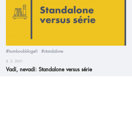
#humbookblogeři
#standalone
8. 3. 2021
Vadí, nevadí: Standalone versus série
Ač se svět knihomolek a knihomolů může na první pohled zdát
jako mírumilovné místo, ve skutečnosti je plný kontroverzí a
každodenních dilemat. Nevěříte? Ty nejčastější vám
představíme v nové sérii článků s názvem „vadí, nevadí“. Pro
pilotní díl jsme si nemohli vybrat nic jiného, než volbu mezi
sériemi a samostatnými knihami. Co vyhrálo? Přesvědčte se
sami. Článek […]
číst více