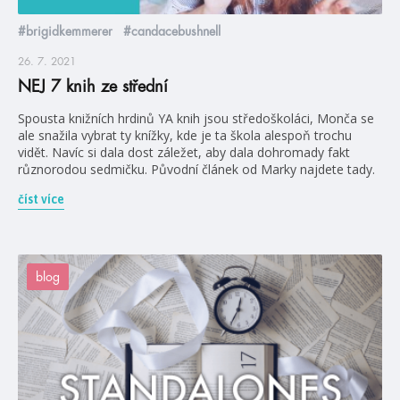
#brigidkemmerer
#candacebushnell
26. 7. 2021
NEJ 7 knih ze střední
Spousta knižních hrdinů YA knih jsou středoškoláci, Monča se
ale snažila vybrat ty knížky, kde je ta škola alespoň trochu
vidět. Navíc si dala dost záležet, aby dala dohromady fakt
různorodou sedmičku. Původní článek od Marky najdete tady.
číst více
blog