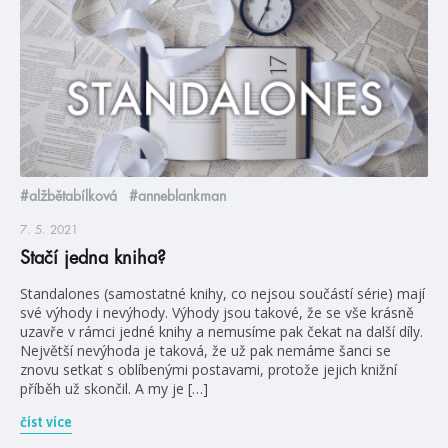
#alžbětabílková
#anneblankman
7. 5. 2021
Stačí jedna kniha?
Standalones (samostatné knihy, co nejsou součástí série) mají
své výhody i nevýhody. Výhody jsou takové, že se vše krásně
uzavře v rámci jedné knihy a nemusíme pak čekat na další díly.
Největší nevýhoda je taková, že už pak nemáme šanci se
znovu setkat s oblíbenými postavami, protože jejich knižní
příběh už skončil. A my je […]
číst více