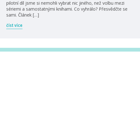
pilotní díl jsme si nemohli vybrat nic jiného, než volbu mezi
sériemi a samostatnými knihami. Co vyhrálo? Přesvědčte se
sami. Článek […]
číst více
#HumbookNews
Vše kolem #youngadult každý měsíc rovnou do mailu!
Nové knihy, co se chystá, kvízy, soutěže, autoři, filmové
a seriálové adaptace a další.