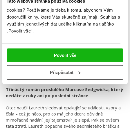
Tato webová stránka používá cookies
cookies?
Používáme je třeba k tomu, abychom Vám
doporučili knihy, které Vás skutečně zajímají.
Souhlas s
Marcus Sedgwick
využitím jednotlivých dat udělíte kliknutím na tlačítko
„Povolit vše“.
Já nejsem neviditelná
Kategorie: young adult
Povolit vše
Žánr: Mystery a thrillery
#jánejsemneviditelná
#marcussedgwick
#oláskutunejde
Přizpůsobit
#standalone
Třináctý román proslulého Marcuse Sedgwicka, který
nedáte z ruky ani po poslední stránce.
Otec naučil Laureth sledovat opakující se události, vzory a
čísla – což je něco, pro co má jeho dcera očividně
mimořádné nadání. Její tajemství? Je slepá. Pak se ovšem
táta ztratí, Laureth popadne svého sedmiletého brášku a