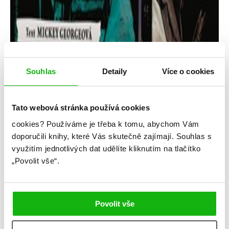
Souhlas
Detaily
Více o cookies
Tato webová stránka používá cookies
cookies?
Používáme je třeba k tomu, abychom Vám
doporučili knihy, které Vás skutečně zajímají.
Souhlas s
Mickey Georgeová
využitím jednotlivých dat udělíte kliknutím na tlačítko
„Povolit vše“.
Enola Holmesová – Mycroftova
nebezpečná hra
Kategorie: young adult
Povolit vše
Žánr: Komiks