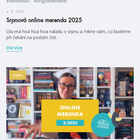
#annamauci
#brigidkemmerer
4. 8. 2025
Srpnová online merenda 2025
Ola má hoa hoa hoa náladu v srpnu a řekne vám, co budeme
při čekání na podzim číst.
číst více
videa