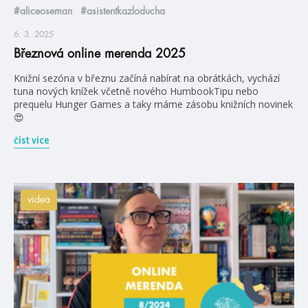
#aliceoseman
#asistentkazloducha
6. 3. 2025
Březnová online merenda 2025
Knižní sezóna v březnu začíná nabírat na obrátkách, vychází
tuna nových knížek včetně nového HumbookTipu nebo
prequelu Hunger Games a taky máme zásobu knižních novinek
😍
číst více
videa