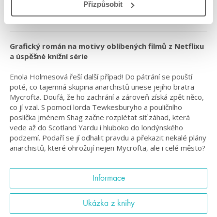
Přizpůsobit
#enolaholmes
#grafickyvytuněné
#mickeygeorge
#oláskutunejde
Grafický román na motivy oblíbených filmů z Netflixu
a úspěšné knižní série
Enola Holmesová řeší další případ! Do pátrání se pouští
poté, co tajemná skupina anarchistů unese jejího bratra
Mycrofta. Doufá, že ho zachrání a zároveň získá zpět něco,
co jí vzal. S pomocí lorda Tewkesburyho a pouličního
poslíčka jménem Shag začne rozplétat síť záhad, která
vede až do Scotland Yardu i hluboko do londýnského
podzemí. Podaří se jí odhalit pravdu a překazit nekalé plány
anarchistů, které ohrožují nejen Mycrofta, ale i celé město?
Informace
Ukázka z knihy