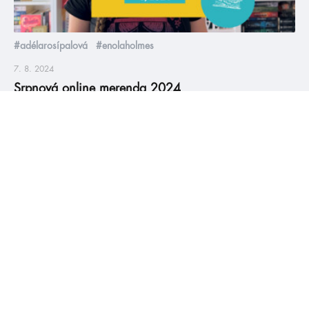
#adélarosípalová
#enolaholmes
7. 8. 2024
Srpnová online merenda 2024
V srpnu vyjde kupa reedic, nové romantasy, šestnáctý
HumbookTip… a samozřejmě nechybí ani přehled knižních
infošek 😁
číst více
#HumbookNews
Vše kolem #youngadult každý měsíc rovnou do mailu!
Nové knihy, co se chystá, kvízy, soutěže, autoři, filmové