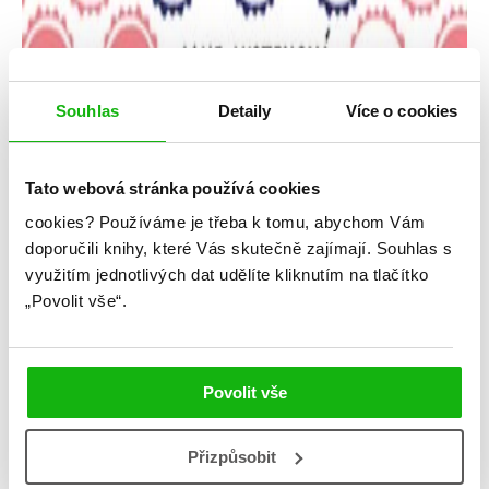
Souhlas
Detaily
Více o cookies
Tato webová stránka používá cookies
cookies?
Používáme je třeba k tomu, abychom Vám
Jane Austen
doporučili knihy, které Vás skutečně zajímají.
Souhlas s
využitím jednotlivých dat udělíte kliknutím na tlačítko
Emma
„Povolit vše“.
Kategorie: young adult
Žánr: Historické romány
Povolit vše
#českáobálka
#coobooclassics
#emma
#janeausten
#klasika
#odpřátelstvíklásce
#standalone
Přizpůsobit