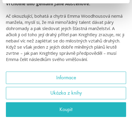
Vrcholné dílo geniální Jane Austenové.
Ač okouzlující, bohatá a chytrá Emma Woodhousová nemá
manžela, myslí si, že má mimořádný talent dávat páry
dohromady a pak sledovat jejich šťastná manželství. A
ačkoli ji od toho její drahý přítel pan Knightley zrazuje, nic ji
nebaví víc než zaplétat se do milostných vztahů druhých.
Když se však jeden z jejích dobře míněných plánů krutě
zvrtne – jak pan Knightley správně předpověděl – musí
Emma čelit následkům svého vměšování.
Informace
Ukázka z knihy
Koupit