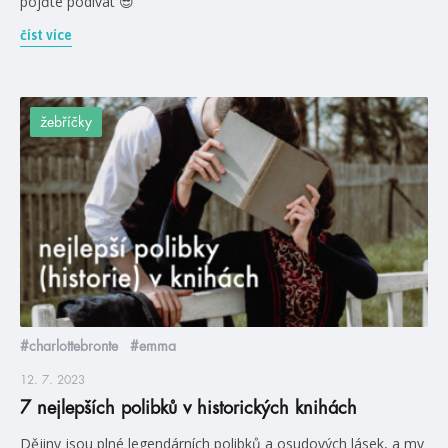
pojďte podívat 😎
číst více
žebříčky
#charlottebronte
#emma
12. 7. 2023
7 nejlepších polibků v historických knihách
Dějiny jsou plné legendárních polibků a osudových lásek, a my