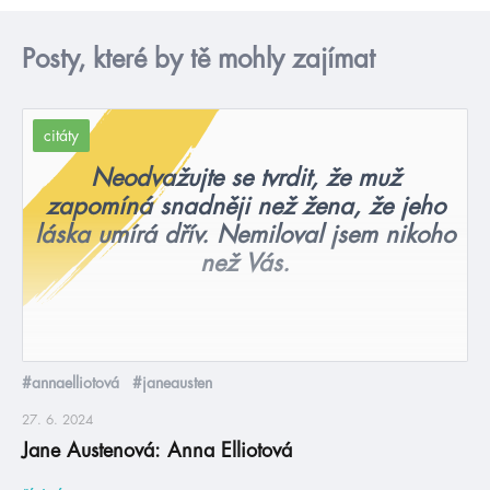
Posty, které by tě mohly zajímat
citáty
Neodvažujte se tvrdit, že muž
zapomíná snadněji než žena, že jeho
láska umírá dřív. Nemiloval jsem nikoho
než Vás.
#annaelliotová
#janeausten
27. 6. 2024
Jane Austenová: Anna Elliotová