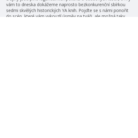
vám to dneska dokážeme naprosto bezkonkurenční sbírkou
sedmi skvělých historických YA knih. Pojďte se s námi ponořit
do scén, které vám vykouzlí úsměv na tváři, ale možná taky
trochu husí kůži. Než se pustíte do čtení, varujeme vás, že se
tu mohou vyskytovat spoilery! Jak se […]
číst více
#HumbookNews
Vše kolem #youngadult každý měsíc rovnou do mailu!
Nové knihy, co se chystá, kvízy, soutěže, autoři, filmové
a seriálové adaptace a další.