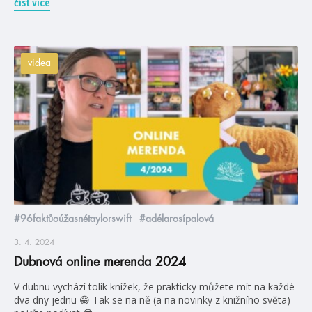
číst více
videa
#96faktůoúžasnétaylorswift
#adélarosípalová
3. 4. 2024
Dubnová online merenda 2024
V dubnu vychází tolik knížek, že prakticky můžete mít na každé
dva dny jednu 😁 Tak se na ně (a na novinky z knižního světa)