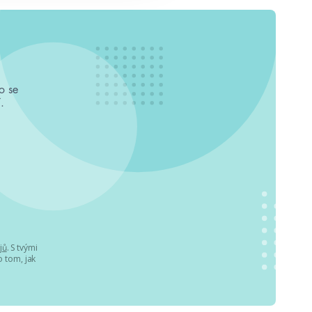
o se
.
jů
. S tvými
 tom, jak