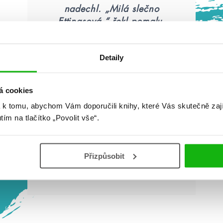
nadechl. „Milá slečno
Ettingsová,“ řekl pomalu,
„stojíte ve vikomtově
zahradě jen ve spodním
Detaily
prádle a perete si šaty ve
fontáně. Copak opravdu
nechápete podivnost
á cookies
svého jednání?“
 k tomu, abychom Vám doporučili knihy, které Vás skutečně zaj
utím na tlačítko „Povolit vše“.
Přizpůsobit
Olivia Atwater: Půl duše