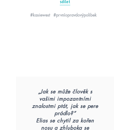
sdílet
#kasiewest
#prvníopravdovýpolibek
„Jak se může člověk s
vašimi impozantními
znalostmi ptát, jak se pere
prádlo?“
Elias se chytil za kořen
nosu a zhluboka se