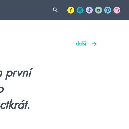
další
n první
o
tkrát.