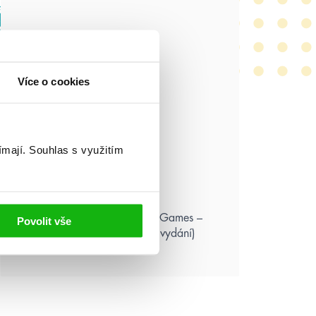
Více o cookies
ímají.
Souhlas s využitím
Suzanne Collins: Hunger Games –
Povolit vše
Aréna smrti (ilustrované vydání)