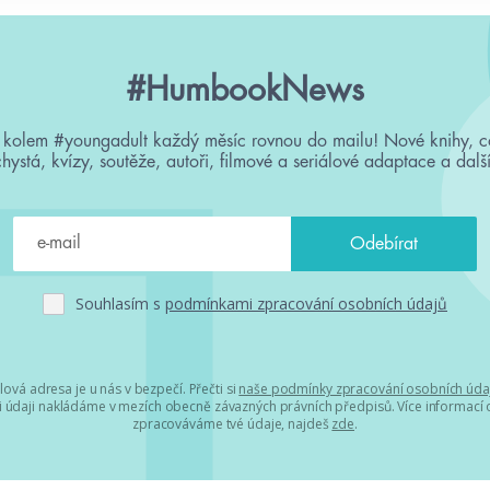
#HumbookNews
 kolem #youngadult každý měsíc rovnou do mailu! Nové knihy, c
chystá, kvízy, soutěže, autoři, filmové a seriálové adaptace a další
Souhlasím s
podmínkami zpracování osobních údajů
lová adresa je u nás v bezpečí. Přečti si
naše podmínky zpracování osobních úda
 údaji nakládáme v mezích obecně závazných právních předpisů. Více informací o
zpracováváme tvé údaje, najdeš
zde
.