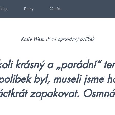
Blog
Knihy
O nás
Kasie West: První opravdový polibek
oli krásný a „parádní“ te
polibek byl, museli jsme h
ctkrát zopakovat. Osmnác