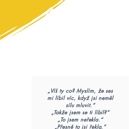
„Víš ty co? Myslím, že ses
mi líbil víc, když jsi neměl
sílu mluvit.“
„Takže jsem se ti líbil?“
„To jsem neřekla.“
„Přesně to jsi řekla.“