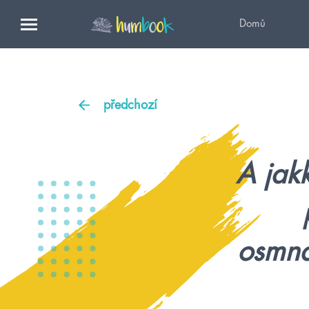
Domů
předchozí
A jakk
osmná