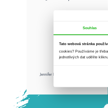
Souhlas
Tato webová stránka použív
cookies?
Používáme je třeba
jednotlivých dat udělíte klikn
Jennifer L. Armentrout: Pád zkázy
a hněvu