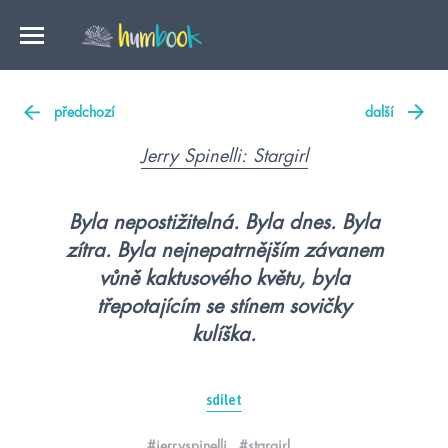
předchozí
další
Jerry Spinelli: Stargirl
Byla nepostižitelná. Byla dnes. Byla
zítra. Byla nejnepatrnějším závanem
vůně kaktusového květu, byla
třepotajícím se stínem sovičky
kulíška.
sdílet
#jerryspinelli
#stargirl