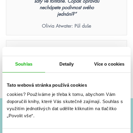
šaty ve fontáně. Copak opravdu
nechápete podivnost svého
jednání?“
Olivia Atwater: Půl duše
Nikdy nezapomenete tvář
člověka, který byl vaší poslední
nadějí.
Souhlas
Detaily
Více o cookies
Suzanne Collins: Hunger Games – Aréna smrti
(ilustrované vydání)
Tato webová stránka používá cookies
cookies?
Používáme je třeba k tomu, abychom Vám
doporučili knihy, které Vás skutečně zajímají.
Souhlas s
využitím jednotlivých dat udělíte kliknutím na tlačítko
„Povolit vše“.
#HumbookNews
Vše kolem #youngadult každý měsíc rovnou do mailu!