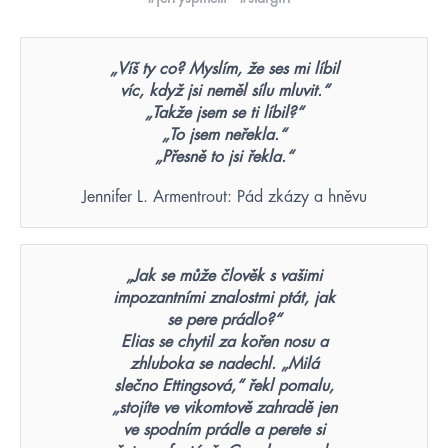
„Víš ty co? Myslím, že ses mi líbil
víc, když jsi neměl sílu mluvit.“
„Takže jsem se ti líbil?“
„To jsem neřekla.“
„Přesně to jsi řekla.“
Jennifer L. Armentrout: Pád zkázy a hněvu
„Jak se může člověk s vašimi
impozantními znalostmi ptát, jak
se pere prádlo?“
Elias se chytil za kořen nosu a
zhluboka se nadechl. „Milá
slečno Ettingsová,“ řekl pomalu,
„stojíte ve vikomtově zahradě jen
ve spodním prádle a perete si