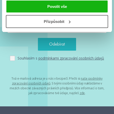
Nové knihy, co se chystá, kvízy, soutěže, autoři, filmové
Povolit vše
a seriálové adaptace a další.
Přizpůsobit
Souhlasím s
podmínkami zpracování osobních údajů
Tvá e-mailová adresa je u nás v bezpečí. Přečti si
naše podmínky
zpracování osobních údajů
. S tvými osobními údaji nakládáme v
mezích obecně závazných právních předpisů. Více informací o tom,
jak zpracováváme tvé údaje, najdeš
zde
.