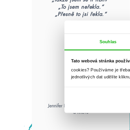
„To jsem neřekla.“
„Přesně to jsi řekla.“
Souhlas
Tato webová stránka použív
cookies?
Používáme je třeba
jednotlivých dat udělíte klikn
Jennifer L. Armentrout: Pád zkázy
a hněvu