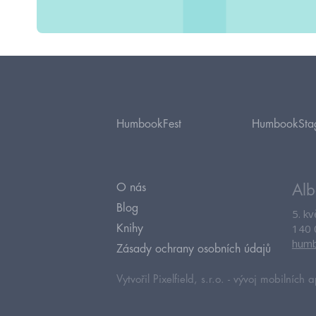
HumbookFest
HumbookSta
O nás
Alb
Blog
5. k
140 
Knihy
humb
Zásady ochrany osobních údajů
Vytvořil Pixelfield, s.r.o. -
vývoj mobilních a