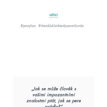
sdílet
#jennyhan
#všemklukůmkteréjsemmilovala
„Jak se může člověk s
vašimi impozantními
znalostmi ptát, jak se pere
prádlo?“