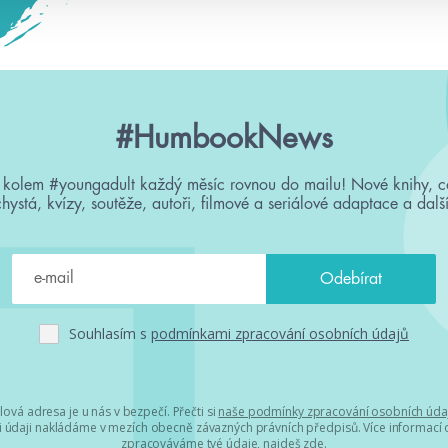
#HumbookNews
 kolem #youngadult každý měsíc rovnou do mailu! Nové knihy, c
chystá, kvízy, soutěže, autoři, filmové a seriálové adaptace a další
Souhlasím s
podmínkami zpracování osobních údajů
lová adresa je u nás v bezpečí. Přečti si
naše podmínky zpracování osobních úda
 údaji nakládáme v mezích obecně závazných právních předpisů. Více informací o
zpracováváme tvé údaje, najdeš
zde
.