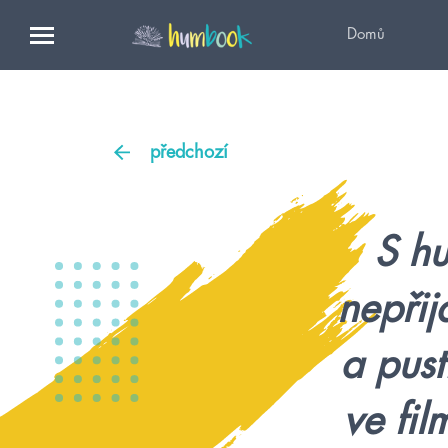
Domů
předchozí
S hu
nepřij
a pust
ve fil