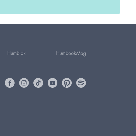
Humblok
HumbookMag