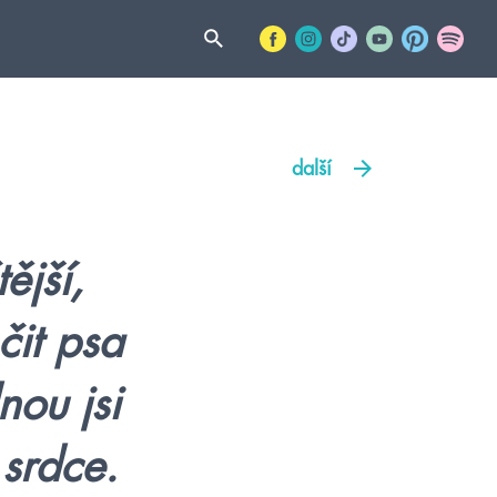
další
ější,
čit psa
nou jsi
 srdce.