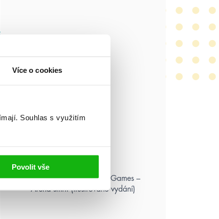
Více o cookies
ímají.
Souhlas s využitím
Povolit vše
Suzanne Collins: Hunger Games –
Aréna smrti (ilustrované vydání)