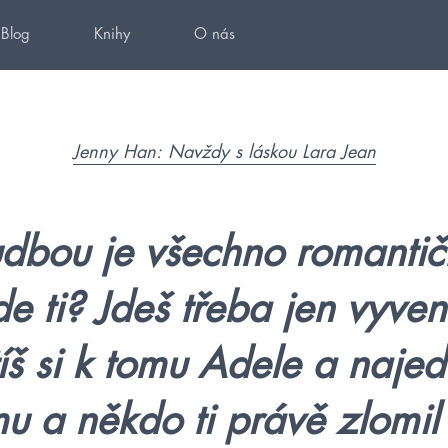
Blog
Knihy
O nás
Jenny Han: Navždy s láskou Lara Jean
dbou je všechno romantičt
de ti? Jdeš třeba jen vyven
íš si k tomu Adele a najed
mu a někdo ti právě zlomil