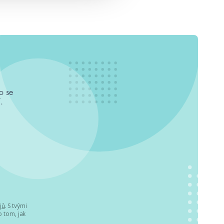
o se
.
jů
. S tvými
 tom, jak