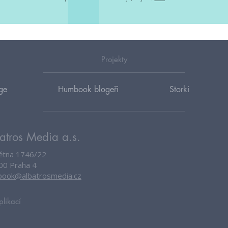
Projekty
ge
Humbook blogeři
Storki
atros Media a.s.
větna 1746/22
00 Praha 4
ook@albatrosmedia.cz
plikací