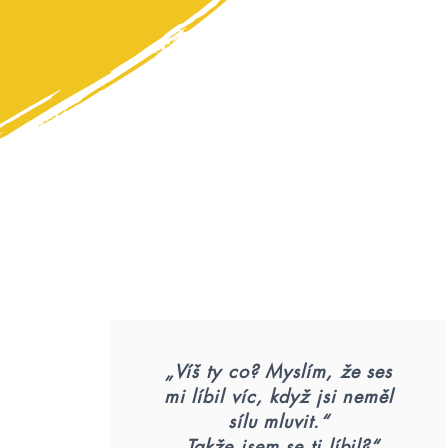
„Víš ty co? Myslím, že ses
mi líbil víc, když jsi neměl
sílu mluvit.“
„Takže jsem se ti líbil?“