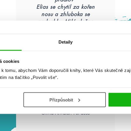
Elias se chytil za kořen
nosu a zhluboka se
nadechl. „Milá slečno
Ettingsová,“ řekl pomalu,
„stojíte ve vikomtově
Detaily
zahradě jen ve spodním
prádle a perete si šaty ve
fontáně. Copak opravdu
á cookies
nechápete podivnost
 k tomu, abychom Vám doporučili knihy, které Vás skutečně zaj
svého jednání?“
utím na tlačítko „Povolit vše“.
Přizpůsobit
Olivia Atwater: Půl duše