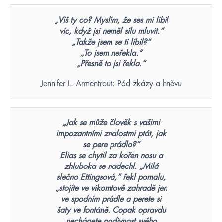
„Víš ty co? Myslím, že ses mi líbil
víc, když jsi neměl sílu mluvit.“
„Takže jsem se ti líbil?“
„To jsem neřekla.“
„Přesně to jsi řekla.“
Jennifer L. Armentrout: Pád zkázy a hněvu
„Jak se může člověk s vašimi
impozantními znalostmi ptát, jak
se pere prádlo?“
Elias se chytil za kořen nosu a
zhluboka se nadechl. „Milá
slečno Ettingsová,“ řekl pomalu,
„stojíte ve vikomtově zahradě jen
ve spodním prádle a perete si
šaty ve fontáně. Copak opravdu
nechápete podivnost svého