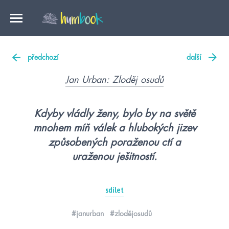
předchozí
další
Jan Urban: Zloděj osudů
Kdyby vládly ženy, bylo by na světě
mnohem míň válek a hlubokých jizev
způsobených poraženou ctí a
uraženou ješitností.
sdílet
#janurban
#zlodějosudů