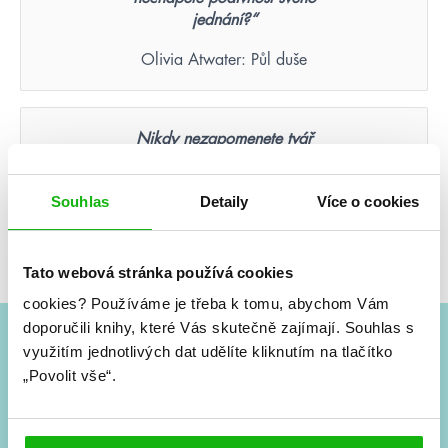
jednání?“
Olivia Atwater: Půl duše
Nikdy nezapomenete tvář
člověka, který byl vaší poslední
nadějí.
Souhlas
Detaily
Více o cookies
Suzanne Collins: Hunger Games – Aréna smrti
(ilustrované vydání)
Tato webová stránka používá cookies
cookies?
Používáme je třeba k tomu, abychom Vám
doporučili knihy, které Vás skutečně zajímají.
Souhlas s
využitím jednotlivých dat udělíte kliknutím na tlačítko
#HumbookNews
„Povolit vše“.
Vše kolem #youngadult každý měsíc rovnou do mailu!
Nové knihy, co se chystá, kvízy, soutěže, autoři, filmové