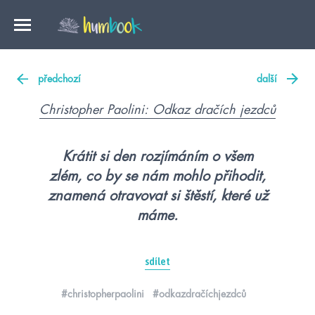
předchozí
další
Christopher Paolini: Odkaz dračích jezdců
Krátit si den rozjímáním o všem
zlém, co by se nám mohlo přihodit,
znamená otravovat si štěstí, které už
máme.
sdílet
#christopherpaolini
#odkazdračíchjezdců