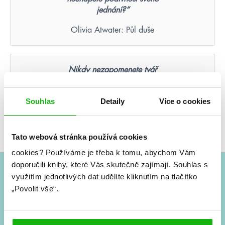
jednání?“
Olivia Atwater: Půl duše
Nikdy nezapomenete tvář
člověka, který byl vaší poslední
nadějí.
Souhlas
Detaily
Více o cookies
Suzanne Collins: Hunger Games – Aréna smrti
(ilustrované vydání)
Tato webová stránka používá cookies
cookies?
Používáme je třeba k tomu, abychom Vám
doporučili knihy, které Vás skutečně zajímají.
Souhlas s
využitím jednotlivých dat udělíte kliknutím na tlačítko
#HumbookNews
„Povolit vše“.
Vše kolem #youngadult každý měsíc rovnou do mailu!
Nové knihy, co se chystá, kvízy, soutěže, autoři, filmové