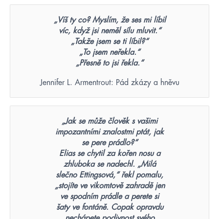
„Víš ty co? Myslím, že ses mi líbil
víc, když jsi neměl sílu mluvit.“
„Takže jsem se ti líbil?“
„To jsem neřekla.“
„Přesně to jsi řekla.“
Jennifer L. Armentrout: Pád zkázy a hněvu
„Jak se může člověk s vašimi
impozantními znalostmi ptát, jak
se pere prádlo?“
Elias se chytil za kořen nosu a
zhluboka se nadechl. „Milá
slečno Ettingsová,“ řekl pomalu,
„stojíte ve vikomtově zahradě jen
ve spodním prádle a perete si
šaty ve fontáně. Copak opravdu
nechápete podivnost svého