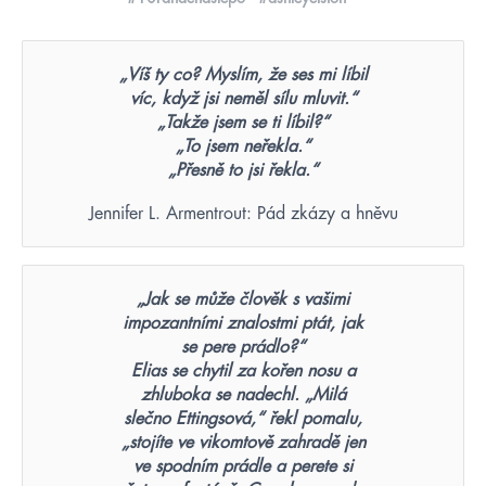
„Víš ty co? Myslím, že ses mi líbil
víc, když jsi neměl sílu mluvit.“
„Takže jsem se ti líbil?“
„To jsem neřekla.“
„Přesně to jsi řekla.“
Jennifer L. Armentrout: Pád zkázy a hněvu
„Jak se může člověk s vašimi
impozantními znalostmi ptát, jak
se pere prádlo?“
Elias se chytil za kořen nosu a
zhluboka se nadechl. „Milá
slečno Ettingsová,“ řekl pomalu,
„stojíte ve vikomtově zahradě jen
ve spodním prádle a perete si