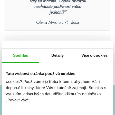
šaty ve fontáně. Copak opravdu
nechápete podivnost svého
jednání?“
Olivia Atwater: Půl duše
Nikdy nezapomenete tvář
člověka, který byl vaší poslední
nadějí.
Souhlas
Detaily
Více o cookies
Suzanne Collins: Hunger Games – Aréna smrti
(ilustrované vydání)
Tato webová stránka používá cookies
cookies?
Používáme je třeba k tomu, abychom Vám
doporučili knihy, které Vás skutečně zajímají.
Souhlas s
využitím jednotlivých dat udělíte kliknutím na tlačítko
„Povolit vše“.
#HumbookNews
Vše kolem #youngadult každý měsíc rovnou do mailu!