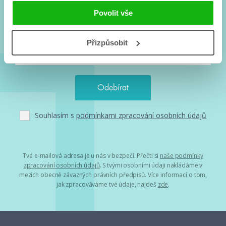
Nové knihy, co se chystá, kvízy, soutěže, autoři, filmové
Povolit vše
a seriálové adaptace a další.
Přizpůsobit
Souhlasím s
podmínkami zpracování osobních údajů
Tvá e-mailová adresa je u nás v bezpečí. Přečti si
naše podmínky
zpracování osobních údajů
. S tvými osobními údaji nakládáme v
mezích obecně závazných právních předpisů. Více informací o tom,
jak zpracováváme tvé údaje, najdeš
zde
.