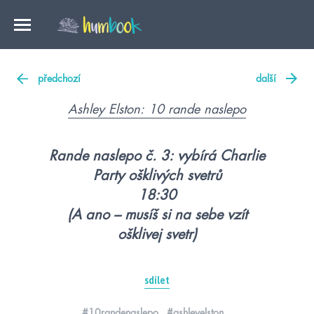
předchozí
další
Ashley Elston: 10 rande naslepo
Rande naslepo č. 3: vybírá Charlie
Party ošklivých svetrů
18:30
(A ano – musíš si na sebe vzít
ošklivej svetr)
sdílet
#10randenaslepo
#ashleyelston