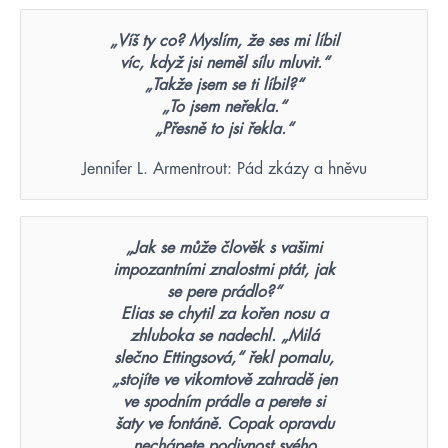
„Víš ty co? Myslím, že ses mi líbil
víc, když jsi neměl sílu mluvit.“
„Takže jsem se ti líbil?“
„To jsem neřekla.“
„Přesně to jsi řekla.“
Jennifer L. Armentrout: Pád zkázy a hněvu
„Jak se může člověk s vašimi
impozantními znalostmi ptát, jak
se pere prádlo?“
Elias se chytil za kořen nosu a
zhluboka se nadechl. „Milá
slečno Ettingsová,“ řekl pomalu,
„stojíte ve vikomtově zahradě jen
ve spodním prádle a perete si
šaty ve fontáně. Copak opravdu
nechápete podivnost svého