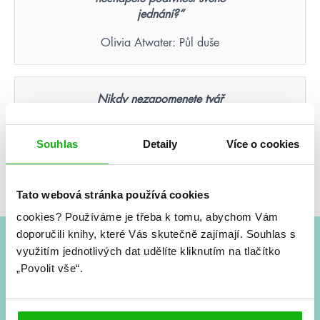
jednání?“
Olivia Atwater: Půl duše
Nikdy nezapomenete tvář
člověka, který byl vaší poslední
nadějí.
Souhlas
Detaily
Více o cookies
Suzanne Collins: Hunger Games – Aréna smrti
(ilustrované vydání)
Tato webová stránka používá cookies
cookies?
Používáme je třeba k tomu, abychom Vám
doporučili knihy, které Vás skutečně zajímají.
Souhlas s
využitím jednotlivých dat udělíte kliknutím na tlačítko
#HumbookNews
„Povolit vše“.
Vše kolem #youngadult každý měsíc rovnou do mailu!
Nové knihy, co se chystá, kvízy, soutěže, autoři, filmové