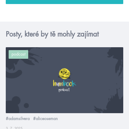
Posty, které by tě mohly zajímat
podcast
#adamsilvera
#aliceoseman
3. 7. 2025