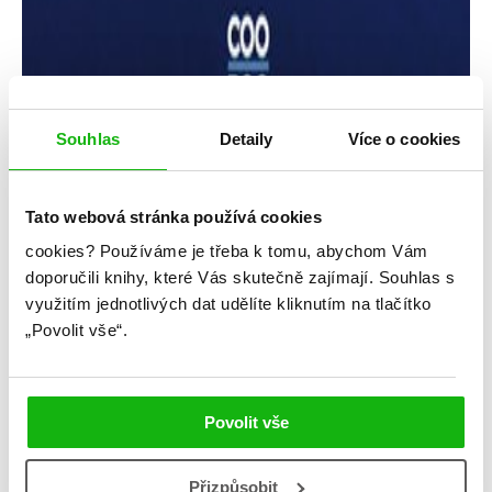
Souhlas
Detaily
Více o cookies
Tato webová stránka používá cookies
cookies?
Používáme je třeba k tomu, abychom Vám
Adam Silvera
doporučili knihy, které Vás skutečně zajímají.
Souhlas s
využitím jednotlivých dat udělíte kliknutím na tlačítko
Zanechal jsi mi jen vzpomínky
„Povolit vše“.
Kategorie: young adult
Žánr: Contemporary
Povolit vše
#adamsilvera
#českáobálka
#queer
#standalone
#zanechaljsimijenvzpomínky
Přizpůsobit