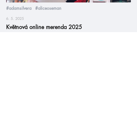
#adamsilvera
#aliceoseman
6. 5. 2025
Květnová online merenda 2025
V květnu vychází asi bambilion knížek a taky pro vás máme
spoustu infošek. Nachystejte kakajíčko a pusťte si naši
celovečerní merendu, ať jste v obraze 😁
číst více
#HumbookNews
Vše kolem #youngadult každý měsíc rovnou do mailu!
Nové knihy, co se chystá, kvízy, soutěže, autoři, filmové
a seriálové adaptace a další.