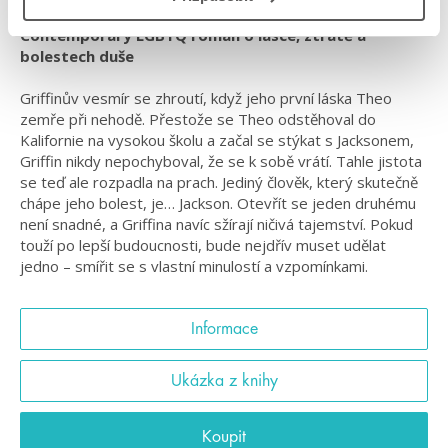
Contemporary LGBTQ román o lásce, ztrátě a
bolestech duše
Griffinův vesmír se zhroutí, když jeho první láska Theo
zemře při nehodě. Přestože se Theo odstěhoval do
Kalifornie na vysokou školu a začal se stýkat s Jacksonem,
Griffin nikdy nepochyboval, že se k sobě vrátí. Tahle jistota
se teď ale rozpadla na prach. Jediný člověk, který skutečně
chápe jeho bolest, je… Jackson. Otevřít se jeden druhému
není snadné, a Griffina navíc sžírají ničivá tajemství. Pokud
touží po lepší budoucnosti, bude nejdřív muset udělat
jedno – smířit se s vlastní minulostí a vzpomínkami.
Informace
Ukázka z knihy
Koupit