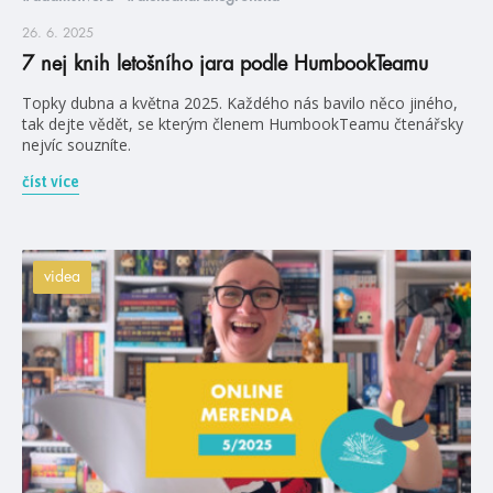
26. 6. 2025
7 nej knih letošního jara podle HumbookTeamu
Topky dubna a května 2025. Každého nás bavilo něco jiného,
tak dejte vědět, se kterým členem HumbookTeamu čtenářsky
nejvíc souzníte.
číst více
videa