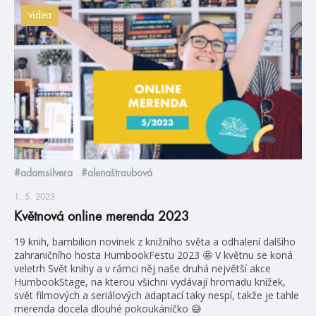
videa
#adamsilvera
#alenaštraubová
1. 5. 2023
Květnová online merenda 2023
19 knih, bambilion novinek z knižního světa a odhalení dalšího
zahraničního hosta HumbookFestu 2023 🤩 V květnu se koná
veletrh Svět knihy a v rámci něj naše druhá největší akce
HumbookStage, na kterou všichni vydávají hromadu knížek,
svět filmových a seriálových adaptací taky nespí, takže je tahle
merenda docela dlouhé pokoukáníčko 😅