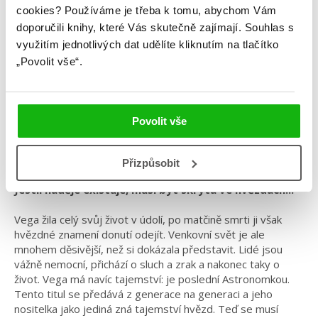
cookies?
Používáme je třeba k tomu, abychom Vám
doporučili knihy, které Vás skutečně zajímají.
Souhlas s
Shea Ernshaw
využitím jednotlivých dat udělíte kliknutím na tlačítko
„Povolit vše“.
Souhvězdí osudu
Kategorie: young adult
Povolit vše
Žánr: Dystopie
#českáobálka
#sheaernshaw
#souhvězdíosudu
Přizpůsobit
Jestli naděje existuje, musí být skryta ve hvězdách...
Vega žila celý svůj život v údolí, po matčině smrti ji však
hvězdné znamení donutí odejít. Venkovní svět je ale
mnohem děsivější, než si dokázala představit. Lidé jsou
vážně nemocní, přichází o sluch a zrak a nakonec taky o
život. Vega má navíc tajemství: je poslední Astronomkou.
Tento titul se předává z generace na generaci a jeho
nositelka jako jediná zná tajemství hvězd. Teď se musí