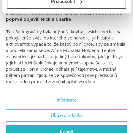
Přizpůsobit
Debutový román autorky Srdcerváčů, ve kterém se
poprvé objevili Nick a Charlie
Tori Springová by byla nejradši, kdyby ji všichni nechali na
pokoji. Jenže svět, do kterého se narodila, je hlasitý a
extrovertní: vypadá to, že každý po ní chce, aby se změnila
a popřela sama sebe. Až na Michaela Holdena. Tenhle
zvláštní kluk ji snad jako jediný bere takovou, jaká je. Když
jejich střední školu šokuje anonymní skupina Solitaire,
pokusí se Tori a Michael odhalit její tajemství. A možná
během pátrání zjistí, že ve společnosti plné předsudků
může jedno přátelství změnit úplně všechno…
Informace
Ukázka z knihy
Koupit