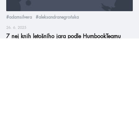
#adamsilvera
#aleksandranegrońska
26. 6. 2025
7 nej knih letošního jara podle HumbookTeamu
Topky dubna a května 2025. Každého nás bavilo něco jiného,
tak dejte vědět, se kterým členem HumbookTeamu čtenářsky
nejvíc souzníte.
číst více
#HumbookNews
Vše kolem #youngadult každý měsíc rovnou do mailu!
Nové knihy, co se chystá, kvízy, soutěže, autoři, filmové
a seriálové adaptace a další.