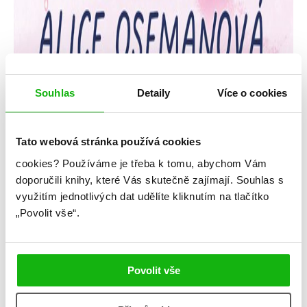
Souhlas
Detaily
Více o cookies
Tato webová stránka používá cookies
cookies?
Používáme je třeba k tomu, abychom Vám
Alice Osemanová
doporučili knihy, které Vás skutečně zajímají.
Souhlas s
využitím jednotlivých dat udělíte kliknutím na tlačítko
Solitaire
„Povolit vše“.
Kategorie: young adult
Žánr: Contemporary
Povolit vše
#aliceoseman
#psychicképroblémy
#solitaire
#standalone
#středníškola