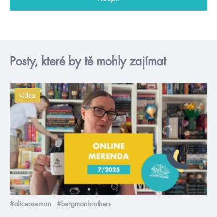
Posty, které by tě mohly zajímat
videa
#aliceoseman
#bergmanbrothers