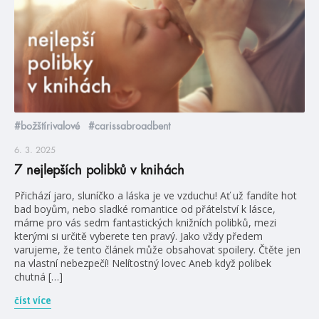
#božštírivalové
#carissabroadbent
6. 3. 2025
7 nejlepších polibků v knihách
Přichází jaro, sluníčko a láska je ve vzduchu! Ať už fandíte hot
bad boyům, nebo sladké romantice od přátelství k lásce,
máme pro vás sedm fantastických knižních polibků, mezi
kterými si určitě vyberete ten pravý. Jako vždy předem
varujeme, že tento článek může obsahovat spoilery. Čtěte jen
na vlastní nebezpečí! Nelítostný lovec Aneb když polibek
chutná […]
číst více