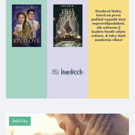
žebříčky