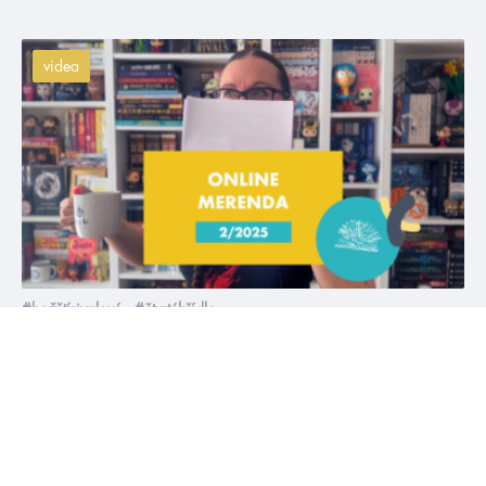
videa
#božštírivalové
#čtvrtékřídlo
6. 2. 2025
Únorová online merenda 2025
Únor je sice nejkratší měsíc v roce, ale to neznamená, že by se
toho v knižním světě mělo dít méně 😁 Nachystejte si
kakajíčko a podívejte se na spoustu infošek a novinek 😍