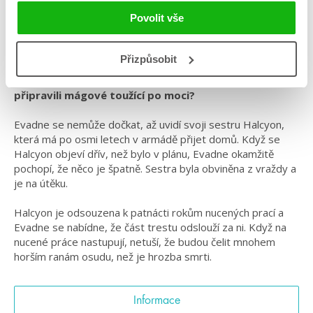
Žánr: Fantasy
Povolit vše
#mytologie
#pomaláromantika
#rebeccaross
#sestryvezbraniapísni
#standalone
Přizpůsobit
Obstojí sestry v těžké zkoušce, kterou pro ně
připravili mágové toužící po moci?
Evadne se nemůže dočkat, až uvidí svoji sestru Halcyon,
která má po osmi letech v armádě přijet domů. Když se
Halcyon objeví dřív, než bylo v plánu, Evadne okamžitě
pochopí, že něco je špatně. Sestra byla obviněna z vraždy a
je na útěku.
Halcyon je odsouzena k patnácti rokům nucených prací a
Evadne se nabídne, že část trestu odslouží za ni. Když na
nucené práce nastupují, netuší, že budou čelit mnohem
horším ranám osudu, než je hrozba smrti.
Informace