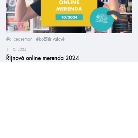
#aliceoseman
#božštírivalové
1. 10. 2024
Říjnová online merenda 2024
Nejočekávanější merenda roku je tady, protože tradičně v
říjnu vychází nejvíc knížek (ehm, skoro 30) a jsou mezi nimi
samé pecky 😍 Konečně se dočkáme nového HumbookTipu,
knižního adventního kalendáře nebo třeba nové knihy Leigh
Bardugo.
číst více