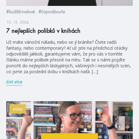
#božštírivalové
#čajovábouře
10. 12. 2024
7 nejlepších polibků v knihách
Už máte vánoční náladu, nebo se jí bráníte? Čtete radši
fantasy, nebo contemporary? Ať už jste na předchozí otázky
odpověděli jakkoli, garantujeme vám, že pro vás v tomhle
článku máme polibek přesně na míru. Tak se s námi pojďte
ponořit do nejlepších láskyplných, vášnivých i nesmělých scén,
co jsme za poslední dobu v knížkách našli. […]
číst více
videa