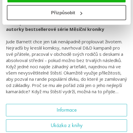
#strochouštěstí
Přizpůsobit
Volné pokračování romance Instant karma od
autorky bestsellerové série Měsíční kroniky
Jude Barnett chce jen tak nenápadně proplouvat životem.
Nejradši by kreslil komiksy, navrhoval D&D kampaně pro
své přátele, pracoval v obchodě svých rodičů s deskami a
absolvoval střední – pokud možno bez trvalých následků.
Když jedné noci najde záhadný artefakt, najednou má ve
všem nevysvětlitelné štěstí. Okamžitě využije příležitosti,
aby pozval na rande populární dívku, do které je zamilovaný
od základky. Proč se mu ale pořád zdá jen o jeho nejlepší
kamarádce? Když mu štěstí vydrží, možná na to přijde…
Informace
Ukázka z knihy