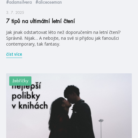
#adamsilvera
#aliceoseman
3. 7. 2025
7 tipů na ultimátní letní čtení
Jak jinak odstartovat léto než doporučením na letní čtení?
Správně. Nijak… A nebojte, na své si přijdou jak fanoušci
contemporary, tak fantasy.
číst více
žebříčky