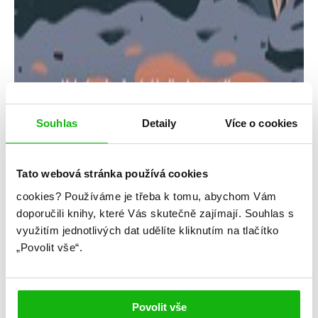
Souhlas
Detaily
Více o cookies
Tato webová stránka používá cookies
cookies?
Používáme je třeba k tomu, abychom Vám
Marissa Meyerová
doporučili knihy, které Vás skutečně zajímají.
Souhlas s
využitím jednotlivých dat udělíte kliknutím na tlačítko
S trochou štěstí
„Povolit vše“.
Kategorie: young adult
Žánr: Contemporary
Povolit vše
#marissameyer
#odpřátelstvíklásce
#středníškola