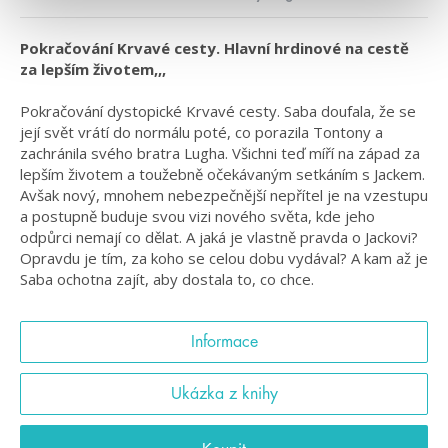
Pokračování Krvavé cesty. Hlavní hrdinové na cestě
za lepším životem,,,
Pokračování dystopické Krvavé cesty. Saba doufala, že se
její svět vrátí do normálu poté, co porazila Tontony a
zachránila svého bratra Lugha. Všichni teď míří na západ za
lepším životem a toužebně očekávaným setkáním s Jackem.
Avšak nový, mnohem nebezpečnější nepřítel je na vzestupu
a postupně buduje svou vizi nového světa, kde jeho
odpůrci nemají co dělat. A jaká je vlastně pravda o Jackovi?
Opravdu je tím, za koho se celou dobu vydával? A kam až je
Saba ochotna zajít, aby dostala to, co chce.
Informace
Ukázka z knihy