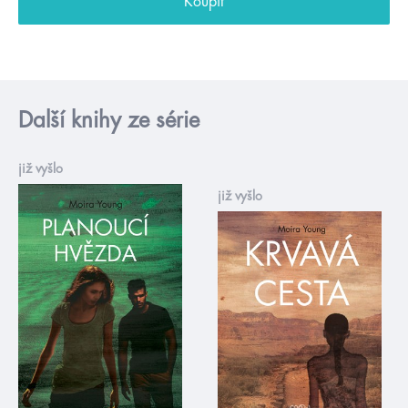
Koupit
Další knihy ze série
již vyšlo
již vyšlo