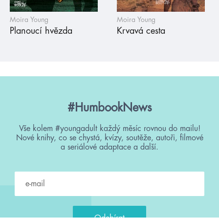
Moira Young
Moira Young
Planoucí hvězda
Krvavá cesta
#HumbookNews
Vše kolem #youngadult každý měsíc rovnou do mailu!
Nové knihy, co se chystá, kvízy, soutěže, autoři, filmové
a seriálové adaptace a další.