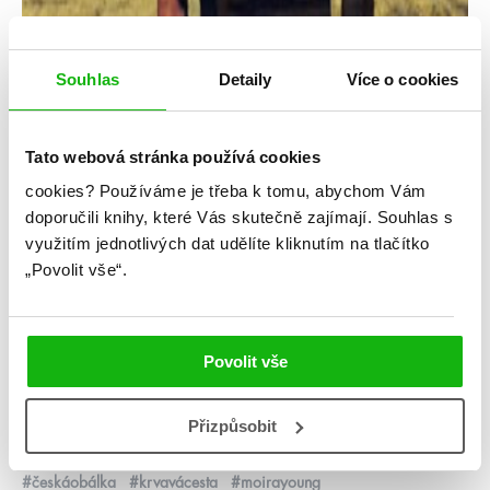
Souhlas
Detaily
Více o cookies
Tato webová stránka používá cookies
cookies?
Používáme je třeba k tomu, abychom Vám
doporučili knihy, které Vás skutečně zajímají.
Souhlas s
využitím jednotlivých dat udělíte kliknutím na tlačítko
Moira Young
„Povolit vše“.
Pustina
Kategorie: young adult
Povolit vše
Žánr: Dystopie
Přizpůsobit
Série: Krvavá cesta
#českáobálka
#krvavácesta
#moirayoung