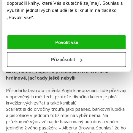
doporučili knihy, které Vás skutečně zajímají.
Souhlas s
Jonathan Stroud
využitím jednotlivých dat udělíte kliknutím na tlačítko
„Povolit vše“.
Psanci Scarlett & Browne
Kategorie: young adult
Povolit vše
Žánr: Dystopie
#českáobálka
#jonathanstroud
#psanciscarlettabrowne
Přizpůsobit
Akce, humor, napětí a především dva svérázní
hrdinové, jací tady ještě nebyli!
Přírodní katastrofa změnila Anglii k nepoznání. Lidé přežívají
v opevněných městech, protože divočina kolem je plná
krvežíznivých zvířat a také kanibalů.
Scarlett si do divočiny troufá. Jako psanec, bankovní lupička
a pistolnice v jednom totiž moc na výběr nemá. Na
průzkumné výpravě najde havarovaný autobus a v něm
jediného živého pasažéra – Alberta Browna. Souhlasí, že ho