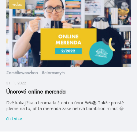
videa
#améliewenzhao
#ciarasmyth
31. 1. 2022
Únorová online merenda
Dvě kakajíčka a hromada čtení na únor ☕☕📚 Takže prostě
jdeme na to, ať ta merenda zase netrvá bambilion minut 😅
číst více