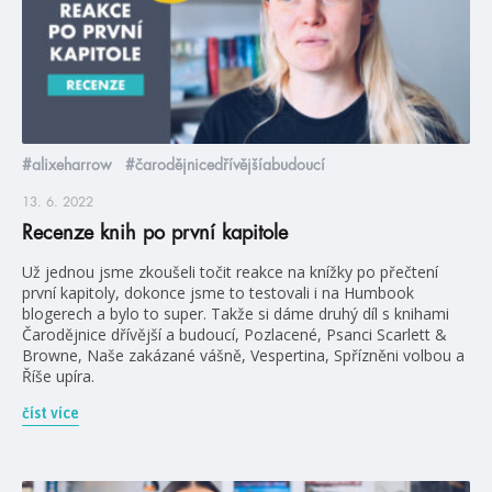
#alixeharrow
#čarodějnicedřívějšíabudoucí
13. 6. 2022
Recenze knih po první kapitole
Už jednou jsme zkoušeli točit reakce na knížky po přečtení
první kapitoly, dokonce jsme to testovali i na Humbook
blogerech a bylo to super. Takže si dáme druhý díl s knihami
Čarodějnice dřívější a budoucí, Pozlacené, Psanci Scarlett &
Browne, Naše zakázané vášně, Vespertina, Spřízněni volbou a
Říše upíra.
číst více