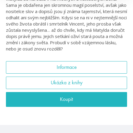
Sama je obdařena jen skromnou magií poselství, avšak jako
nositelce slov a dopisů jsou jí známa tajemství, která nesmí
odhalit ani svým nejbližším. Kdysi se na ni v nejtemnější noci
svého života obrátil i smrtelník Vincent, jeho prosba však
zůstala nevyslyšena… až do chvíle, kdy má Matylda doručit
dopis právě jemu. Jejich setkání oživí stará pouta a možná
změní i zákony světa. Probudí v sobě vzájemnou lásku,
nebo je osud znovu rozdělí?
Informace
Ukázka z knihy
Koupit