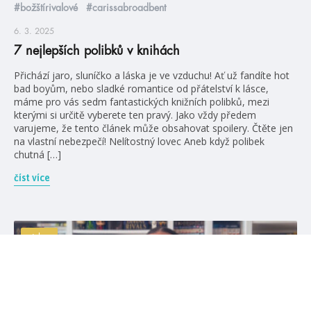
#božštírivalové
#carissabroadbent
6. 3. 2025
7 nejlepších polibků v knihách
Přichází jaro, sluníčko a láska je ve vzduchu! Ať už fandíte hot
bad boyům, nebo sladké romantice od přátelství k lásce,
máme pro vás sedm fantastických knižních polibků, mezi
kterými si určitě vyberete ten pravý. Jako vždy předem
varujeme, že tento článek může obsahovat spoilery. Čtěte jen
na vlastní nebezpečí! Nelítostný lovec Aneb když polibek
chutná […]
číst více
videa