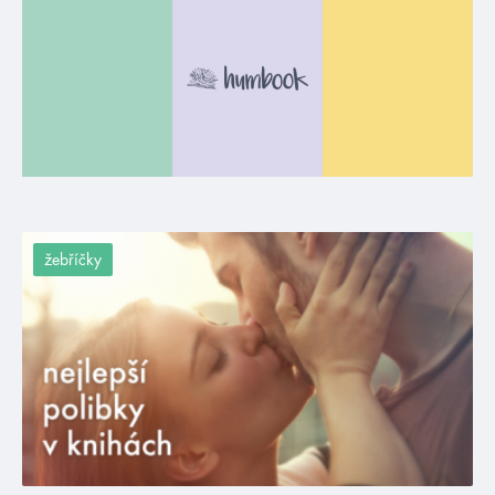
žebříčky