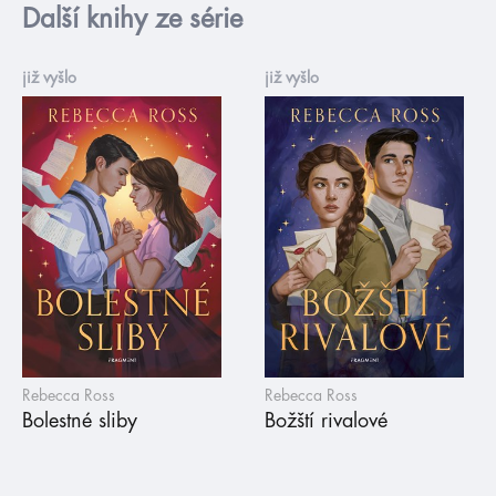
Další knihy ze série
již vyšlo
již vyšlo
Rebecca Ross
Rebecca Ross
Bolestné sliby
Božští rivalové