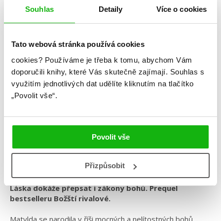
Souhlas
Detaily
Více o cookies
Tato webová stránka používá cookies
Rebecca Ross
cookies?
Používáme je třeba k tomu, abychom Vám
doporučili knihy, které Vás skutečně zajímají.
Souhlas s
Propletené osudy
využitím jednotlivých dat udělíte kliknutím na tlačítko
Kategorie: young adult
„Povolit vše“.
Žánr: Fantasy
Série: Začarované dopisy
Povolit vše
#barevnáořízka
#magie
#pomaláromantika
#rebeccaross
#začarovanédopisy
Přizpůsobit
Láska dokáže přepsat i zákony bohů. Prequel
bestselleru Božští rivalové.
Matylda se narodila v říši mocných a nelítostných bohů.