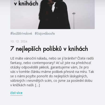
#božštírivalové
#čajovábouře
10. 12. 2024
7 nejlepších polibků v knihách
Už máte vánoční náladu, nebo se jí bráníte? Čtete radši
fantasy, nebo contemporary? Ať už jste na předchozí
otázky odpověděli jakkoli, garantujeme vám, že pro
vás v tomhle článku máme polibek přesně na míru. Tak
se s námi pojďte ponořit do nejlepších láskyplných,
vášnivých i nesmělých scén, co jsme za poslední dobu
v knížkách našli. […]
číst více