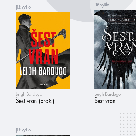
již vyšlo
již vyšlo
Leigh Bardugo
Leigh Bardugo
Šest vran (brož.)
Šest vran
již vyšlo