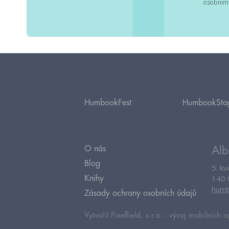
osobními
HumbookFest
HumbookSta
O nás
Alb
Blog
5. k
140 
Knihy
humb
Zásady ochrany osobních údajů
Vytvořil Pixelfield, s.r.o. -
vývoj mobilních a