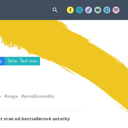
y
Série: Šest vran
o
#magie
#pomaláromantika
st vran od bestsellerové autorky