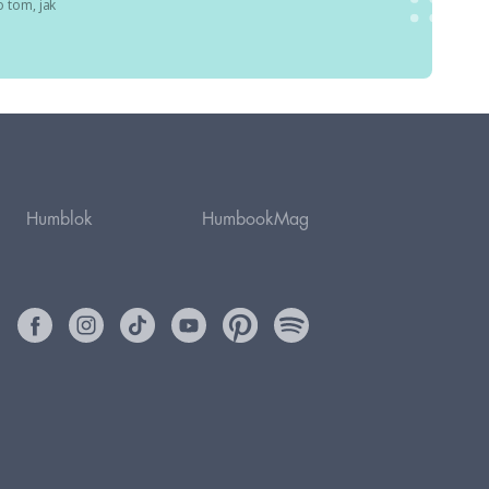
 tom, jak
Humblok
HumbookMag