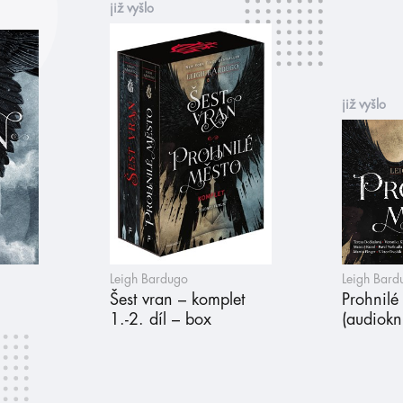
již vyšlo
již vyšlo
Leigh Bardugo
Leigh Bard
Šest vran – komplet
Prohnilé
1.-2. díl – box
(audiokn