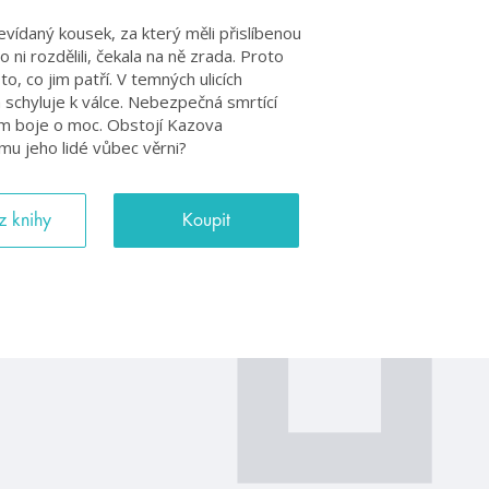
evídaný kousek, za který měli přislíbenou
ni rozdělili, čekala na ně zrada. Proto
to, co jim patří. V temných ulicích
chyluje k válce. Nebezpečná smrtící
m boje o moc. Obstojí Kazova
u jeho lidé vůbec věrni?
z knihy
Koupit