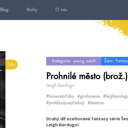
Blog
Knihy
O nás
Kategorie: young adult
Žánr: Fantas
14+
Prohnilé město (brož.)
Leigh Bardugo
#barevnáořízka
#grishaverse
#leighbardug
#protikladysepřitahují
#šestvran
Druhý díl oceňované fantasy série Še
Leigh Bardugo!