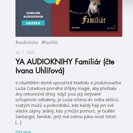
#audioknihy
#familiár
25. 7. 2025
YA AUDIOKNIHY Familiár (čte
Ivana Uhlířová)
V ošuntělém domě uprostřed Madridu si posluhovačka
Luzia Cotadová pomáhá střípky magie, aby přečkala
dny nekonečné dřiny. Když jsou její skrývané
schopnosti odhaleny, je Luzia vržena do světa věštců,
svatých mužů a podvodníků, kde každý hájí jen své
vlastní zájmy. Jediný, kdo jí může pomoct, je Guillén
Santangel, familiár, jenž má svému pánu nosit štěstí.
[…]
číst více