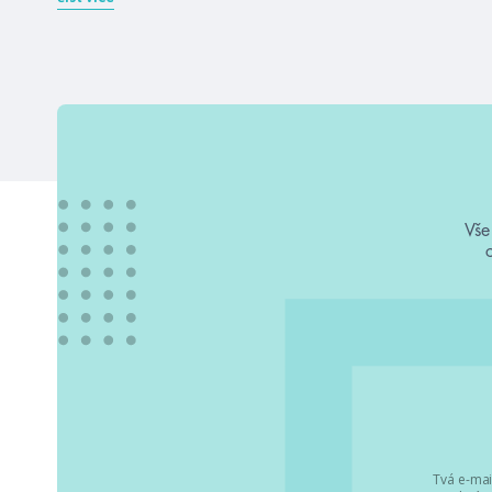
Vše
Tvá e-mai