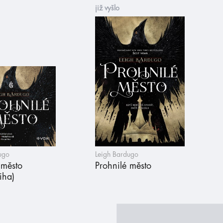
již vyšlo
ugo
Leigh Bardugo
 město
Prohnilé město
iha)