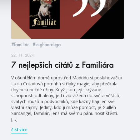
#familiár
#leighbardugo
22. 11. 2024
7 nejlepších citátů z Familiára
V ošuntělém domě uprostřed Madridu si posluhovačka
Luzia Cotadová pomáhá střípky magie, aby přečkala
dny nekonečné dřiny. Když jsou její skrývané
schopnosti odhaleny, je Luzia vržena do světa věštců,
svatých mužů a podvodníků, kde každý hájí jen své
vlastní zájmy. Jediný, kdo jí může pomoct, je Guillén
Santangel, familiár, jenž má svému pánu nosit štěstí.
[…]
číst více