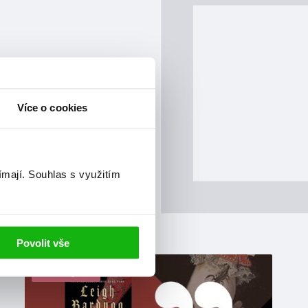
Více o cookies
ímají.
Souhlas s využitím
Povolit vše
blog