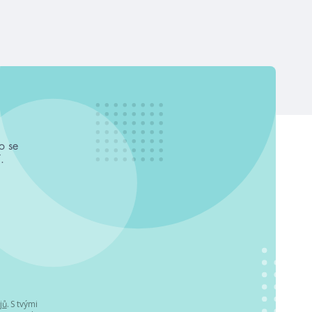
o se
.
jů
. S tvými