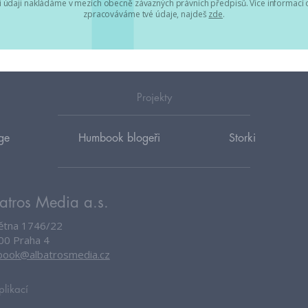
 údaji nakládáme v mezích obecně závazných právních předpisů. Více informací o
zpracováváme tvé údaje, najdeš
zde
.
Projekty
ge
Humbook blogeři
Storki
atros Media a.s.
větna 1746/22
00 Praha 4
ook@albatrosmedia.cz
plikací