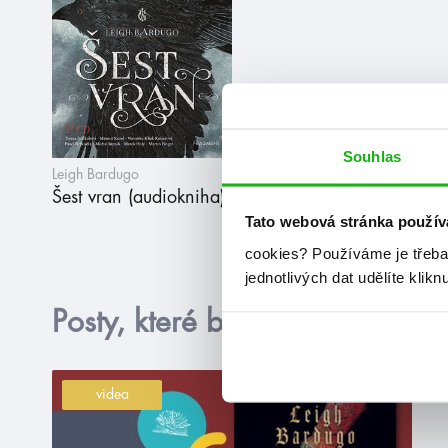
Souhlas
Leigh Bardugo
Šest vran (audiokniha)
Tato webová stránka použív
cookies?
Používáme je třeba
jednotlivých dat udělíte klikn
Posty, které by tě mohly zajím
videa