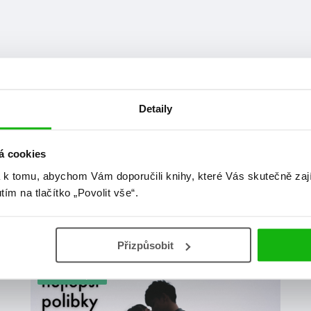
Detaily
á cookies
 k tomu, abychom Vám doporučili knihy, které Vás skutečně zaj
utím na tlačítko „Povolit vše“.
at
Přizpůsobit
žebříčky