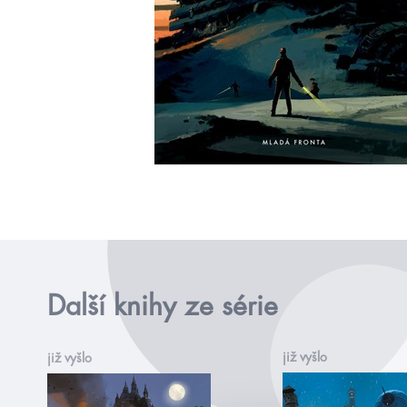
Další knihy ze série
již vyšlo
již vyšlo