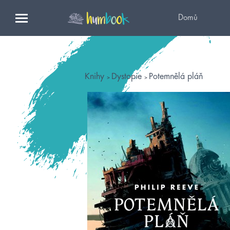
Domů
Knihy
Dystopie
Potemnělá pláň