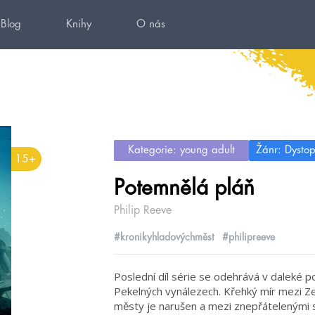
Blog
Knihy
O nás
Kategorie: young adult
Žánr: Dystop
15+
Potemnělá pláň
Philip Reeve
#kronikyhladovýchměst
#philipreeve
Poslední díl série se odehrává v daleké p
Pekelných vynálezech. Křehký mír mezi Zel
městy je narušen a mezi znepřátelenými 