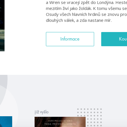
a Wren se vracejí zpět do Londýna. Hest
mezitím živí jako žoldák. K tomu všemu s
Osudy všech hlavních hrdinů se znovu pro
dlouhých válek, a zda nastane mír.
Informace
Kou
již vyšlo