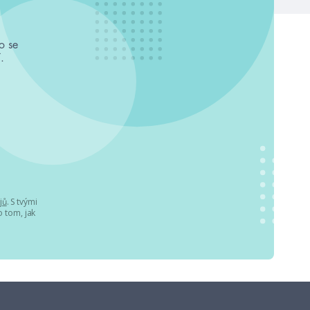
o se
.
jů
. S tvými
 tom, jak