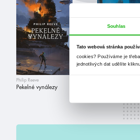
Souhlas
Tato webová stránka použív
cookies?
Používáme je třeba
jednotlivých dat udělíte klikn
Philip Reeve
Philip Reeve
Pekelné vynálezy
Pomsta jednooké
letkyně