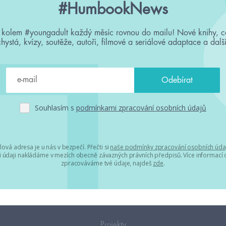
#HumbookNews
 kolem #youngadult každý měsíc rovnou do mailu! Nové knihy, c
chystá, kvízy, soutěže, autoři, filmové a seriálové adaptace a další
Souhlasím s
podmínkami zpracování osobních údajů
lová adresa je u nás v bezpečí. Přečti si
naše podmínky zpracování osobních úda
 údaji nakládáme v mezích obecně závazných právních předpisů. Více informací o
zpracováváme tvé údaje, najdeš
zde
.
Projekty