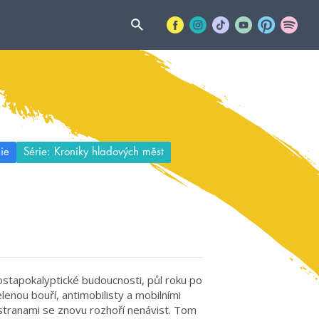
ie
Série: Kroniky hladových měst
ostapokalyptické budoucnosti, půl roku po
enou bouří, antimobilisty a mobilními
stranami se znovu rozhoří nenávist. Tom