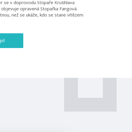
er se v doprovodu Stopaře Krutihlava
e objevuje opravená Stopařka Fangová.
tnou, než se ukáže, kdo se stane vítězem
pit