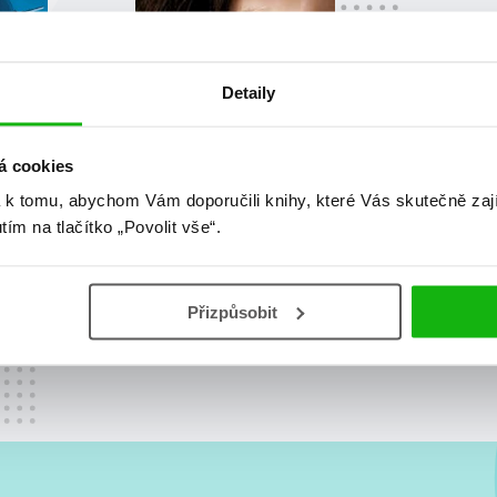
Detaily
á cookies
 k tomu, abychom Vám doporučili knihy, které Vás skutečně zaj
utím na tlačítko „Povolit vše“.
Philip Reeve
Smrtelné stroje
Přizpůsobit