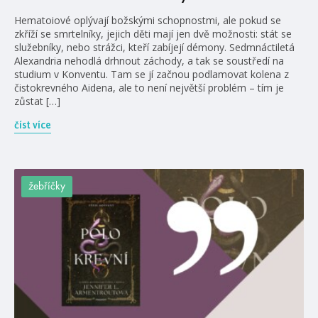
Hematoiové oplývají božskými schopnostmi, ale pokud se
zkříží se smrtelníky, jejich děti mají jen dvě možnosti: stát se
služebníky, nebo strážci, kteří zabíjejí démony. Sedmnáctiletá
Alexandria nehodlá drhnout záchody, a tak se soustředí na
studium v Konventu. Tam se jí začnou podlamovat kolena z
čistokrevného Aidena, ale to není největší problém – tím je
zůstat […]
číst více
žebříčky