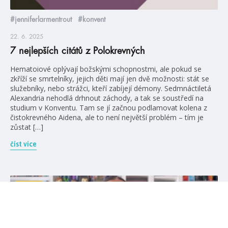
#jenniferlarmentrout
#konvent
22. 6. 2025
7 nejlepších citátů z Polokrevných
Hematoiové oplývají božskými schopnostmi, ale pokud se
zkříží se smrtelníky, jejich děti mají jen dvě možnosti: stát se
služebníky, nebo strážci, kteří zabíjejí démony. Sedmnáctiletá
Alexandria nehodlá drhnout záchody, a tak se soustředí na
studium v Konventu. Tam se jí začnou podlamovat kolena z
čistokrevného Aidena, ale to není největší problém – tím je
zůstat […]
číst více
videa