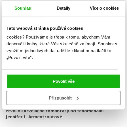
Souhlas
Detaily
Více o cookies
Tato webová stránka používá cookies
Jennifer L. Armentroutová
cookies?
Používáme je třeba k tomu, abychom Vám
doporučili knihy, které Vás skutečně zajímají.
Souhlas s
Polokrevní
využitím jednotlivých dat udělíte kliknutím na tlačítko
Kategorie: young adult
„Povolit vše“.
Žánr: Fantasy
Série: Konvent
Povolit vše
#barevnáořízka
#jenniferlarmentrout
#konvent
#prostarší
#upíři
#zakázanáláska
Přizpůsobit
První díl krvelačné romantasy od fenomenální
Jennifer L. Armentroutové