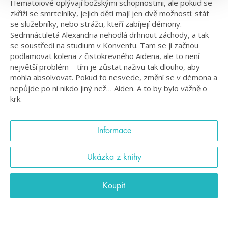
Hematoiové oplývají božskými schopnostmi, ale pokud se
zkříží se smrtelníky, jejich děti mají jen dvě možnosti: stát
se služebníky, nebo strážci, kteří zabíjejí démony.
Sedmnáctiletá Alexandria nehodlá drhnout záchody, a tak
se soustředí na studium v Konventu. Tam se jí začnou
podlamovat kolena z čistokrevného Aidena, ale to není
největší problém – tím je zůstat naživu tak dlouho, aby
mohla absolvovat. Pokud to nesvede, změní se v démona a
nepůjde po ní nikdo jiný než… Aiden. A to by bylo vážně o
krk.
Informace
Ukázka z knihy
Koupit