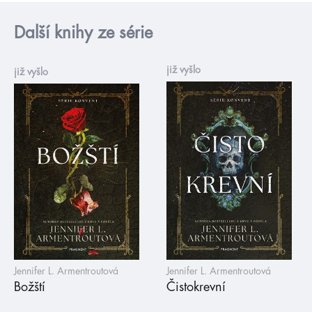
Další knihy ze série
již vyšlo
již vyšlo
Jennifer L. Armentroutová
Jennifer L. Armentroutová
Božští
Čistokrevní