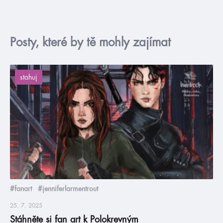
Posty, které by tě mohly zajímat
stahuj
#fanart
#jenniferlarmentrout
25. 7. 2025
Stáhněte si fan art k Polokrevným