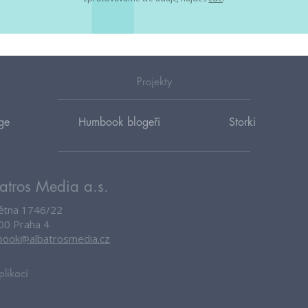
Projekty
ge
Humbook blogeři
Storki
atros Media a.s.
větna 1746/22
00 Praha 4
ook@albatrosmedia.cz
plikací