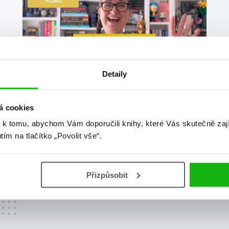
Detaily
#adamsilvera
#aliceoseman
á cookies
6. 5. 2025
 k tomu, abychom Vám doporučili knihy, které Vás skutečně zaj
Květnová online merenda 2025
utím na tlačítko „Povolit vše“.
V květnu vychází asi bambilion knížek a taky pro vás
máme spoustu infošek. Nachystejte kakajíčko a pusťte
si naši celovečerní merendu, ať jste v obraze 😁
Přizpůsobit
číst více