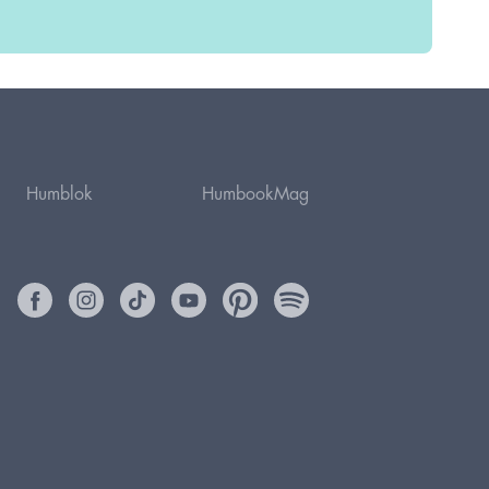
Humblok
HumbookMag