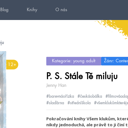
Blog
Knihy
O nás
uju
Kategorie: young adult
Žánr: Conte
12+
P. S. Stále Tě miluju
Jenny Han
#barevnáořízka
#českáobálka
#filmováada
#slaďárna
#středníškola
#všemklukůmkteréj
Pokračování knihy Všem klukům, které 
nikdy jednoduchá, ale právě to ji činí 