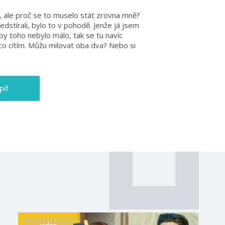
, ale proč se to muselo stát zrovna mně?
stírali, bylo to v pohodě. Jenže já jsem
by toho nebylo málo, tak se tu navíc
co cítím. Můžu milovat oba dva? Nebo si
pit
videa