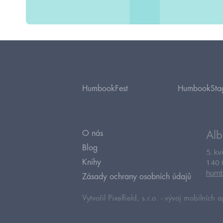
HumbookFest
HumbookSta
O nás
Alb
Blog
5. k
140 
Knihy
humb
Zásady ochrany osobních údajů
Vytvořil Pixelfield, s.r.o. -
vývoj mobilních a