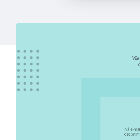
Vše
Tvá e-mai
osobními