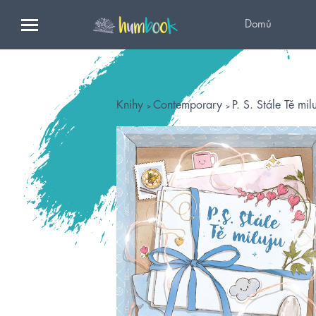
Domů
Knihy
Contemporary
P. S. Stále Tě mil