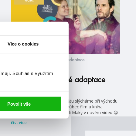
Více o cookies
#filmováadaptace
#seriálováadaptace
14. 10. 2024
ímají.
Souhlas s využitím
TEMA Jsou filmové adaptace
lepší než knížky?
„Ale kniha byla lepší.“ Tuhle větu slýcháme při východu
Povolit vše
z kina velmi často, ale dá se vůbec film a kniha
srovnávat? Nad tím se zamýšlí Maky v novém videu 😁
číst více