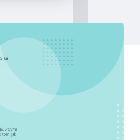
o se
.
jů
. S tvými
 tom, jak