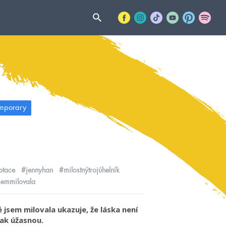
mporary
ptace
#jennyhan
#milostnýtrojúhelník
semmilovala
jsem milovala ukazuje, že láska není
tak úžasnou.