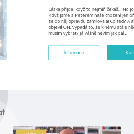
Láska přijde, když to nejmíň čekáš… No jo
Když jsme s Peterem naše chození jen před
se do něj opravdu zamilovala! Co teď? A a
objevil ON. Vypadá to, že k němu stále ně
musím vybrat? Já vážně nevím jak dál…
Informace
Kou
at
videa