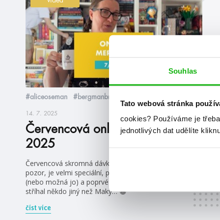
Souhlas
#aliceoseman
#bergmanbrothers
Tato webová stránka použív
14. 7. 2025
cookies?
Používáme je třeba
Červencová online merenda
jednotlivých dat udělíte klikn
2025
Červencová skromná dávka (nejen) čtení je tady. A
pozor, je velmi speciální, protože Ola nemá kakajíčko
(nebo možná jo) a poprvé za historii online merend ji
stříhal někdo jiný než Maky… 😁
číst více