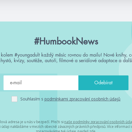
#HumbookNews
 kolem #youngadult každý měsíc rovnou do mailu! Nové knihy, c
chystá, kvízy, soutěže, autoři, filmové a seriálové adaptace a další
Souhlasím s
podmínkami zpracování osobních údajů
lová adresa je u nás v bezpečí. Přečti si
naše podmínky zpracování osobních úda
 údaji nakládáme v mezích obecně závazných právních předpisů. Více informací o
zpracováváme tvé údaje, najdeš
zde
.