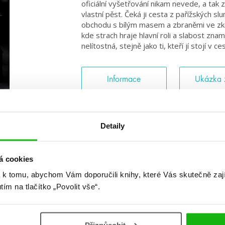
oficiální vyšetřování nikam nevede, a tak
vlastní pěst. Čeká ji cesta z pařížských s
obchodu s bílým masem a zbraněmi ve zk
kde strach hraje hlavní roli a slabost zna
nelítostná, stejně jako ti, kteří jí stojí v c
Informace
Ukázka 
Detaily
á cookies
#HumbookNews
 k tomu, abychom Vám doporučili knihy, které Vás skutečně zaj
utím na tlačítko „Povolit vše“.
 kolem #youngadult každý měsíc rovnou do mailu! Nové knihy, c
chystá, kvízy, soutěže, autoři, filmové a seriálové adaptace a další
Přizpůsobit