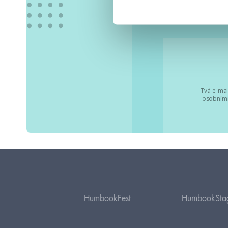
Tvá e-mai
osobními
HumbookFest
HumbookSta