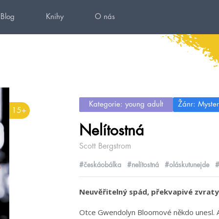
Blog
Knihy
O nás
Kategorie: young adult
Žánr: Mystery
15+
Nelítostná
Scott Bergstrom
#českáobálka
#nelítostná
#oláskutunejde
#
Neuvěřitelný spád, překvapivé zvraty
Otce Gwendolyn Bloomové někdo unesl. Ač