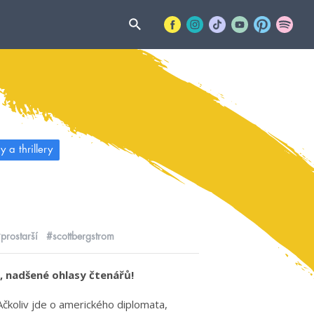
 a thrillery
prostarší
#scottbergstrom
, nadšené ohlasy čtenářů!
koliv jde o amerického diplomata,