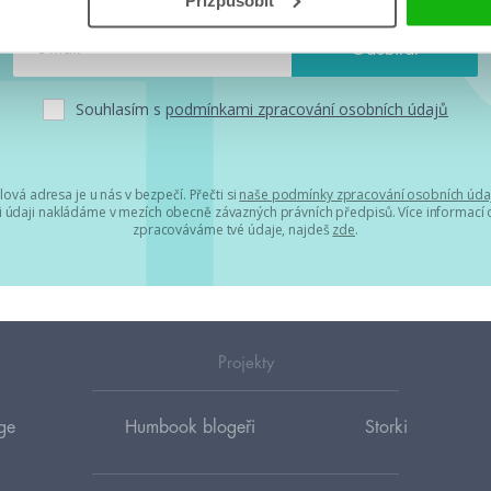
Souhlasím s
podmínkami zpracování osobních údajů
lová adresa je u nás v bezpečí. Přečti si
naše podmínky zpracování osobních úda
 údaji nakládáme v mezích obecně závazných právních předpisů. Více informací o
zpracováváme tvé údaje, najdeš
zde
.
Projekty
ge
Humbook blogeři
Storki