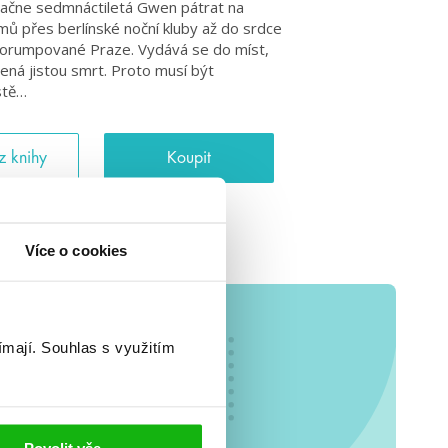
 začne sedmnáctiletá Gwen pátrat na
lumů přes berlínské noční kluby až do srdce
orumpované Praze. Vydává se do míst,
mená jistou smrt. Proto musí být
estě…
z knihy
Koupit
Více o cookies
ímají.
Souhlas s využitím
o se
.
Povolit vše