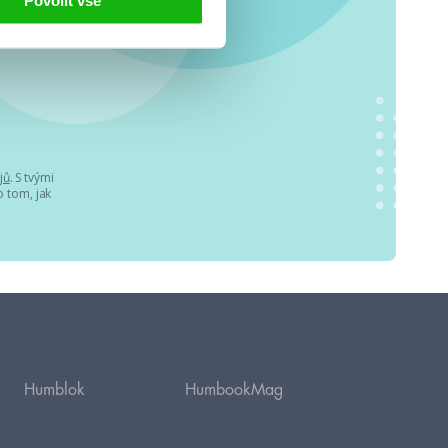
jů
. S tvými
 tom, jak
Humblok
HumbookMag