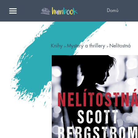
Domů
Knihy
Mystery a thrillery
Nelítostná