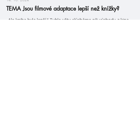
14. 10. 2024
TEMA Jsou filmové adaptace lepší než knížky?
„Ale kniha byla lepší.“ Tuhle větu slýcháme při východu z kina
velmi často, ale dá se vůbec film a kniha srovnávat? Nad tím
se zamýšlí Maky v novém videu 😁
číst více
#HumbookNews
Vše kolem #youngadult každý měsíc rovnou do mailu!
Nové knihy, co se chystá, kvízy, soutěže, autoři, filmové
a seriálové adaptace a další.