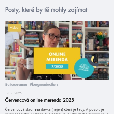
Posty, které by tě mohly zajímat
videa
#aliceoseman
#bergmanbrothers
14. 7. 2025
Červencová online merenda 2025
Červencová skromná dávka (nejen) čtení je tady. A pozor, je