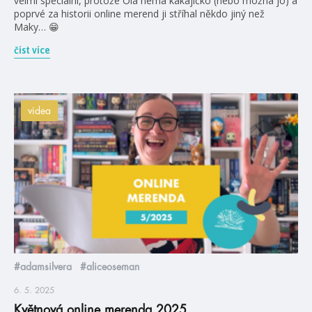
velmi speciální, protože Ola nemá kakajíčko (nebo možná jo) a
poprvé za historii online merend ji stříhal někdo jiný než
Maky… 😁
číst více
videa
#adamsilvera
#aliceoseman
6. 5. 2025
Květnová online merenda 2025