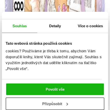
Souhlas
Detaily
Více o cookies
Tato webová stránka používá cookies
cookies?
Používáme je třeba k tomu, abychom Vám
Jenny Han
doporučili knihy, které Vás skutečně zajímají.
Souhlas s
využitím jednotlivých dat udělíte kliknutím na tlačítko
Navždy s láskou Lara Jean
„Povolit vše“.
Kategorie: young adult
Žánr: Contemporary
Povolit vše
Připravujeme
Přizpůsobit
#barevnáořízka
#českáobálka
#filmováadaptace
#jennyhan