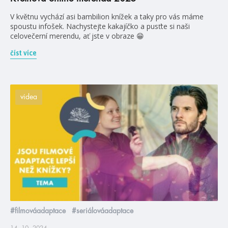
V květnu vychází asi bambilion knížek a taky pro vás máme
spoustu infošek. Nachystejte kakajíčko a pusťte si naši
celovečerní merendu, ať jste v obraze 😁
číst více
videa
#filmováadaptace
#seriálováadaptace