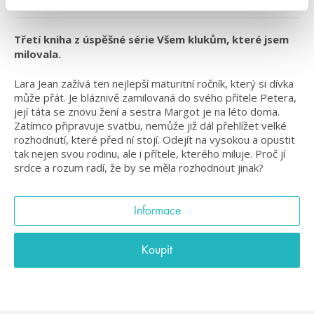
#slaďárna
#středníškola
#všemklukůmkteréjsemmilovala
Třetí kniha z úspěšné série Všem klukům, které jsem
milovala.
Lara Jean zažívá ten nejlepší maturitní ročník, který si dívka
může přát. Je bláznivě zamilovaná do svého přítele Petera,
její táta se znovu žení a sestra Margot je na léto doma.
Zatímco připravuje svatbu, nemůže již dál přehlížet velké
rozhodnutí, které před ní stojí. Odejít na vysokou a opustit
tak nejen svou rodinu, ale i přítele, kterého miluje. Proč jí
srdce a rozum radí, že by se měla rozhodnout jinak?
Informace
Koupit