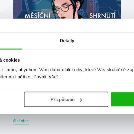
Detaily
#instašablony
#knihomolkahedvika
2. 7. 2021
á cookies
Měsíční shrnutí
 k tomu, abychom Vám doporučili knihy, které Vás skutečně zaj
Měsíční shrnutí do stories pravidelně po celý rok.
utím na tlačítko „Povolit vše“.
Zahajujeme speciální projekt, kdy budeme s
HumbookTeamem mapovat jeden rok skrze tyhle
šablony s naší knihomolkou Hedvikou. Přidejte se taky,
stáhněte si šablony a každý měsíc je sdílejte u sebe na
Přizpůsobit
stories (budeme moc rádi, když označíte @humbook).
Zapojit se můžete kdykoliv.
číst více