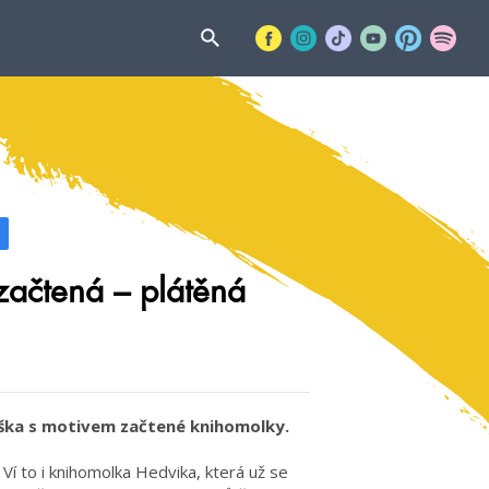
ačtená – plátěná
Taška s motivem začtené knihomolky.
 Ví to i knihomolka Hedvika, která už se