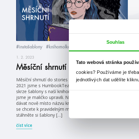
Souhlas
#instašablony
#knihomolkahedvika
1. 2. 2023
Tato webová stránka použív
Měsíční shrnutí vol. 2
cookies?
Používáme je třeba
Měsíční shrnutí do stories pravidelně po celý rok. V létě
jednotlivých dat udělíte klikn
2021 jsme s HumbookTeamem začali mapovat náš rok
skrze šablony s naší knihomolkou Hedvikou a letos
jsme je maličko upravili. Ne moc, ale přišlo nám lepší
dávat nově místo názvu knihy přímo její obálku. Pokud
se chcete k pravidelným měsíčním shrnutím přidat,
stáhněte si šablony […]
číst více