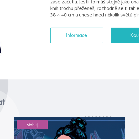
zase začetla. Jestli to máš stejně jako 
knih trochu přeženeš, rozhodně se ti tahl
38 × 40 cm a unese hned několik světů pl
Informace
Kou
at
stahuj