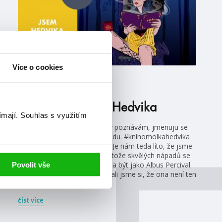
Více o cookies
#knihomolkahedvika
26. 2. 2021
Jsem knihomolka Hedvika
ímají.
Souhlas s využitím
Ahoj, těší mě, že vás všechny poznávám, jmenuju se
Hedvika a kámoši mi říkají Hedu. #knihomolkahedvika
Naše knihomolka má jméno! Je nám teda líto, že jsme
jí mohli dát jenom jedno, protože skvělých nápadů se
sešlo fakt hodně. Jasně, mohla být jako Albus Percival
Povolit vše
Wulfric Brian Brumbál, ale říkali jsme si, že ona není ten
[…]
číst více