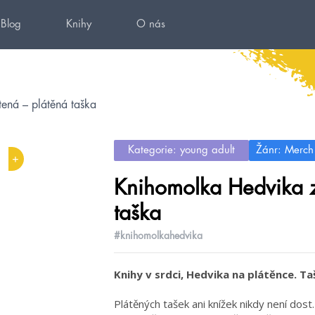
Blog
Knihy
O nás
ená – plátěná taška
Kategorie: young adult
Žánr: Merch
+
Knihomolka Hedvika z
taška
#knihomolkahedvika
Knihy v srdci, Hedvika na plátěnce. 
Plátěných tašek ani knížek nikdy není dost.