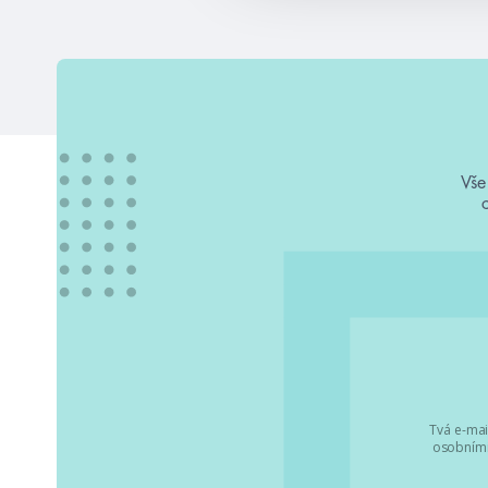
Vše
Tvá e-mai
osobními