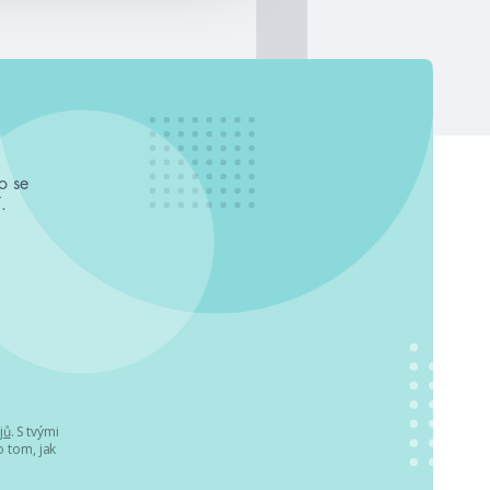
o se
.
jů
. S tvými
 tom, jak