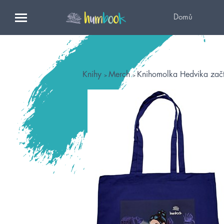
Domů
Knihy
Merch
Knihomolka Hedvika začt