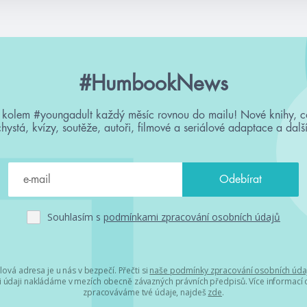
#HumbookNews
 kolem #youngadult každý měsíc rovnou do mailu! Nové knihy, c
chystá, kvízy, soutěže, autoři, filmové a seriálové adaptace a další
Souhlasím s
podmínkami zpracování osobních údajů
lová adresa je u nás v bezpečí. Přečti si
naše podmínky zpracování osobních úda
 údaji nakládáme v mezích obecně závazných právních předpisů. Více informací o
zpracováváme tvé údaje, najdeš
zde
.