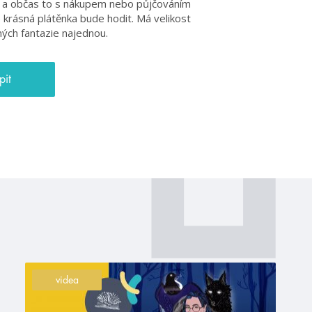
ona a občas to s nákupem nebo půjčováním
e krásná plátěnka bude hodit. Má velikost
ných fantazie najednou.
pit
videa