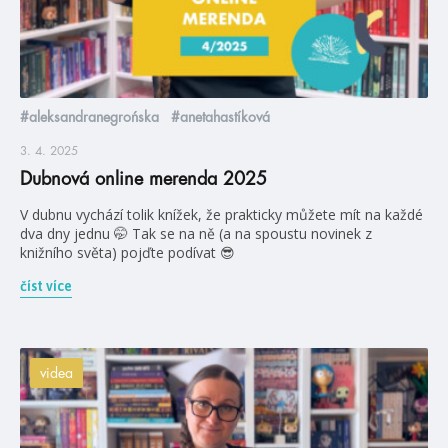
#aleksandranegrońska
#anetahastíková
3. 4. 2025
Dubnová online merenda 2025
V dubnu vychází tolik knížek, že prakticky můžete mít na každé
dva dny jednu 🤭 Tak se na ně (a na spoustu novinek z
knižního světa) pojďte podívat 😎
číst více
videa