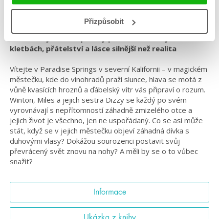
#barevnáořízka
#jandynelson
#kdyžsesvětpřevrátí
#queer
#rodinnédrama
#standalone
Přizpůsobit
Podmanivý contemporary příběh o rodinných
kletbách, přátelství a lásce silnější než realita
Vítejte v Paradise Springs v severní Kalifornii – v magickém
městečku, kde do vinohradů praží slunce, hlava se motá z
vůně kvasících hroznů a ďábelský vítr vás připraví o rozum.
Winton, Miles a jejich sestra Dizzy se každý po svém
vyrovnávají s nepřítomností záhadně zmizelého otce a
jejich život je všechno, jen ne uspořádaný. Co se asi může
stát, když se v jejich městečku objeví záhadná dívka s
duhovými vlasy? Dokážou sourozenci postavit svůj
převrácený svět znovu na nohy? A měli by se o to vůbec
snažit?
Informace
Ukázka z knihy