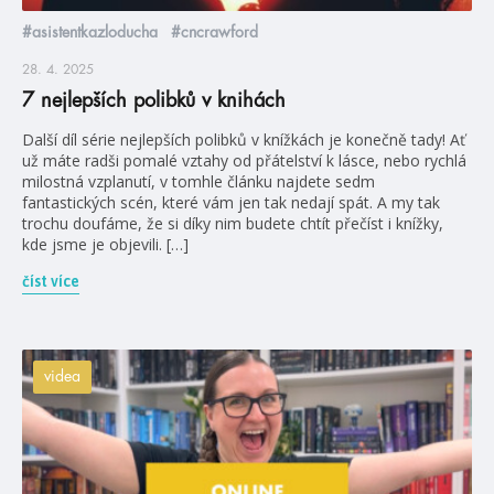
#asistentkazloducha
#cncrawford
28. 4. 2025
7 nejlepších polibků v knihách
Další díl série nejlepších polibků v knížkách je konečně tady! Ať
už máte radši pomalé vztahy od přátelství k lásce, nebo rychlá
milostná vzplanutí, v tomhle článku najdete sedm
fantastických scén, které vám jen tak nedají spát. A my tak
trochu doufáme, že si díky nim budete chtít přečíst i knížky,
kde jsme je objevili. […]
číst více
videa