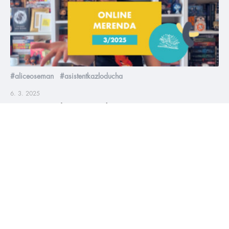
#aliceoseman
#asistentkazloducha
6. 3. 2025
Březnová online merenda 2025
Knižní sezóna v březnu začíná nabírat na obrátkách, vychází
tuna nových knížek včetně nového HumbookTipu nebo
prequelu Hunger Games a taky máme zásobu knižních novinek
😍
číst více