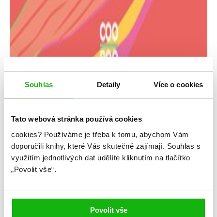
Souhlas
Detaily
Více o cookies
Tato webová stránka používá cookies
cookies?
Používáme je třeba k tomu, abychom Vám
Jandy Nelsonová
doporučili knihy, které Vás skutečně zajímají.
Souhlas s
využitím jednotlivých dat udělíte kliknutím na tlačítko
Když se svět převrátí
„Povolit vše“.
Kategorie: young adult
Žánr: Contemporary
Povolit vše