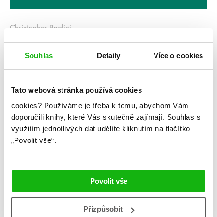
Christopher Paolini
Inheritance – měkká vazba
Souhlas
Detaily
Více o cookies
Kategorie: young adult
Žánr: Fantasy
Tato webová stránka používá cookies
cookies?
Používáme je třeba k tomu, abychom Vám
Série: Odkaz dračích jezdců
doporučili knihy, které Vás skutečně zajímají.
Souhlas s
#christopherpaolini
#draci
#humbookfest
využitím jednotlivých dat udělíte kliknutím na tlačítko
#odkazdračíchjezdců
#pomaláromantika
„Povolit vše“.
Nechte se i vy pohltit napínavým příběhem s
nečekanými zvraty
Povolit vše
Není tomu tak dávno, co byl Dračí jezdec Eragon
obyčejným chudým farmářským chlapcem a jeho dračice
Přizpůsobit
Safira pouhým modrým kamenem v lese. Nyní právě na nich