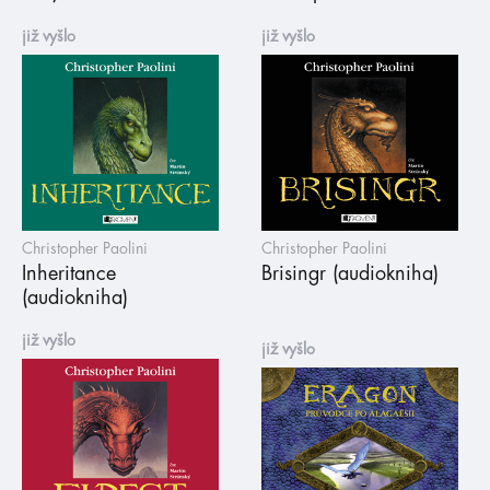
již vyšlo
již vyšlo
Christopher Paolini
Christopher Paolini
Inheritance
Brisingr (audiokniha)
(audiokniha)
již vyšlo
již vyšlo