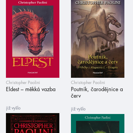
Christopher Paolini
Christopher Paolini
Eldest – měkká vazba
Poutník, čarodějnice a
červ
již vyšlo
již vyšlo