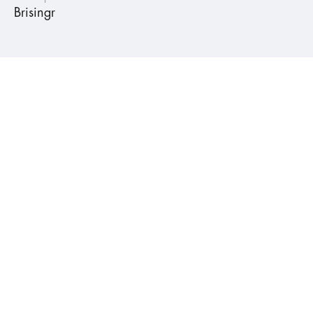
Brisingr
Posty, které by tě mohly zajímat
humbookfest
#humbookfest
#vlog