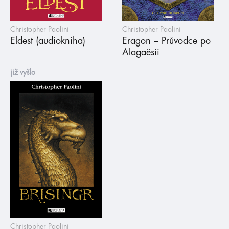
Christopher Paolini
Christopher Paolini
Eldest (audiokniha)
Eragon – Průvodce po
Alagaësii
již vyšlo
Christopher Paolini