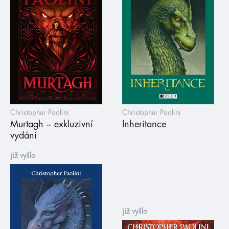
Christopher Paolini
Christopher Paolini
Murtagh – exkluzivní
Inheritance
vydání
již vyšlo
již vyšlo