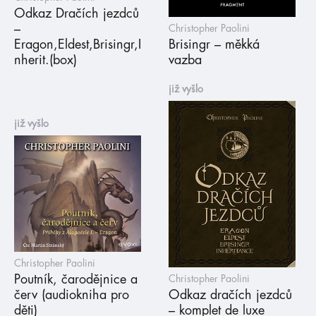
Odkaz Dračích jezdců
–
Christopher Paolini
Eragon,Eldest,Brisingr,I
Brisingr – měkká
nherit.(box)
vazba
již vyšlo
již vyšlo
Christopher Paolini
Poutník, čarodějnice a
Christopher Paolini
červ (audiokniha pro
Odkaz dračích jezdců
děti)
– komplet de luxe