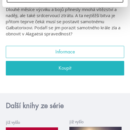
závisí osud celé civilizace!
Dlouhé měsíce výcviku a bojů přinesly mnohá vítězství a
naději, ale také srdcervoucí ztrátu. A ta nejtěžší bitva je
přitom teprve čeká: musí se postavit samotnému
Galbatorixovi. Podaří se jim porazit samotného krále zla a
obnovit v Alagaësii spravedlnost?
Informace
Koupit
Další knihy ze série
již vyšlo
již vyšlo