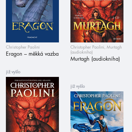
Christopher Paolini
Christopher Paolini, Murtagh
(audiokniha)
Eragon – měkká vazba
Murtagh (audiokniha)
již vyšlo
již vyšlo