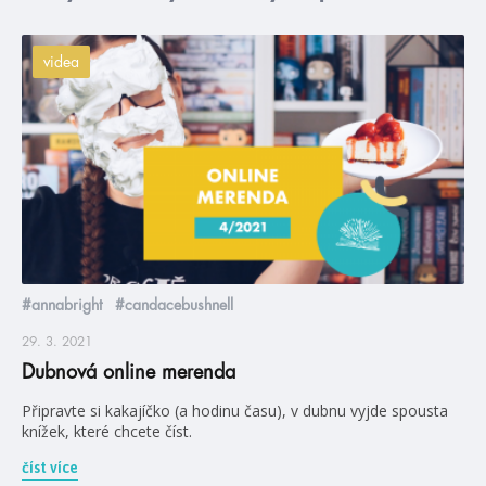
videa
#annabright
#candacebushnell
29. 3. 2021
Dubnová online merenda
Připravte si kakajíčko (a hodinu času), v dubnu vyjde spousta
knížek, které chcete číst.
číst více