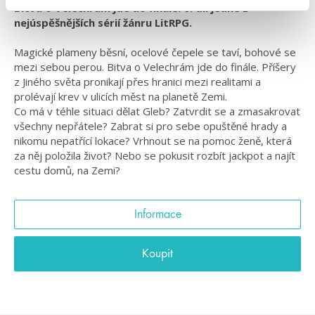
Bitva o Velechrám jde do finále! 6. díl jedné z
nejúspěšnějších sérií žánru LitRPG.
Magické plameny běsní, ocelové čepele se taví, bohové se
mezi sebou perou. Bitva o Velechrám jde do finále. Příšery
z Jiného světa pronikají přes hranici mezi realitami a
prolévají krev v ulicích měst na planetě Zemi.
Co má v téhle situaci dělat Gleb? Zatvrdit se a zmasakrovat
všechny nepřátele? Zabrat si pro sebe opuštěné hrady a
nikomu nepatřící lokace? Vrhnout se na pomoc ženě, která
za něj položila život? Nebo se pokusit rozbít jackpot a najít
cestu domů, na Zemi?
Informace
Koupit