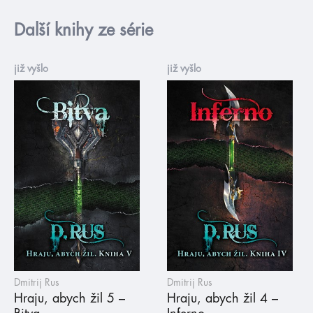
Další knihy ze série
již vyšlo
již vyšlo
Dmitrij Rus
Dmitrij Rus
Hraju, abych žil 5 –
Hraju, abych žil 4 –