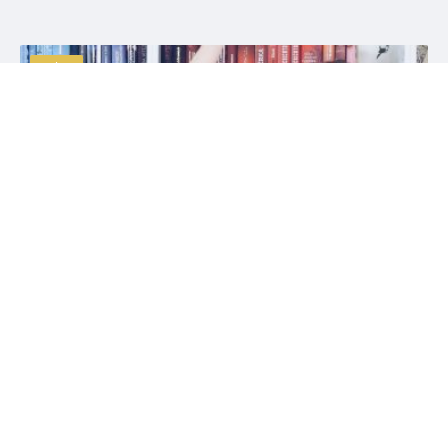
videa
#divotvůrce
#dmitrijrus
8. 6. 2020
Míšo, co budeme číst v červnu a červenci 2020?
01:13 Standalones 10:43 První díly nových sérií 10:58
Pokračování sérií 12:37 Závěrečné díly sérií 18:28 Rekapitulace
Kluci jsou jako žvejkačka Kerstin Gier Potrhlý příběh o jedné
zamilované holce. Od Kerstin Gierové, autorky oblíbené série