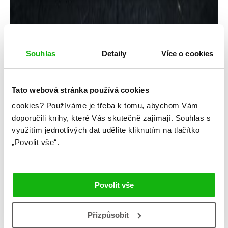
Souhlas
Detaily
Více o cookies
Tato webová stránka používá cookies
Dmitrij Rus
cookies?
Používáme je třeba k tomu, abychom Vám
Hraju, abych žil 6 – Válka
doporučili knihy, které Vás skutečně zajímají.
Souhlas s
využitím jednotlivých dat udělíte kliknutím na tlačítko
Kategorie: young adult
„Povolit vše“.
Žánr: Fantasy
Série: Hraju abych žil
Povolit vše
#dmitrijrus
#hrajuabychžil
#litRPG
#oláskutunejde
#prostarší
Přizpůsobit