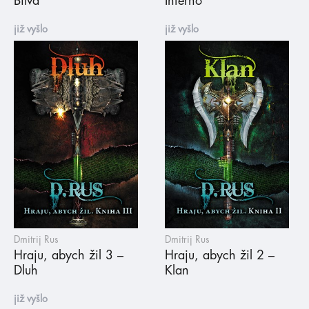
Bitva
Inferno
již vyšlo
již vyšlo
Dmitrij Rus
Dmitrij Rus
Hraju, abych žil 3 –
Hraju, abych žil 2 –
Dluh
Klan
již vyšlo