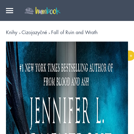
Knihy
Cizojazyčné
Fall of Ruin and Wrath
+