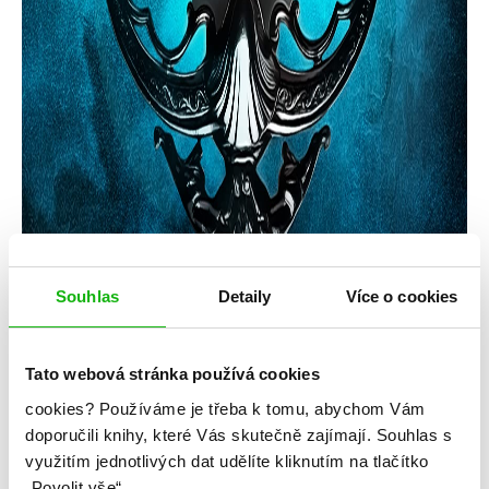
Souhlas
Detaily
Více o cookies
Tato webová stránka používá cookies
cookies?
Používáme je třeba k tomu, abychom Vám
Jennifer L. Armentroutová
doporučili knihy, které Vás skutečně zajímají.
Souhlas s
Fall of Ruin and Wrath
využitím jednotlivých dat udělíte kliknutím na tlačítko
„Povolit vše“.