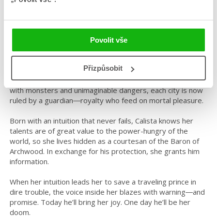
Kategorie: young adult
Žánr: Cizojazyčné
Povolit vše
#awakening
#jenniferlarmentrout
Přizpůsobit
Long ago, the world was destroyed by gods. Only nine
cities were spared. Separated by vast wilderness teeming
with monsters and unimaginable dangers, each city is now
ruled by a guardian―royalty who feed on mortal pleasure.
Born with an intuition that never fails, Calista knows her
talents are of great value to the power-hungry of the
world, so she lives hidden as a courtesan of the Baron of
Archwood. In exchange for his protection, she grants him
information.
When her intuition leads her to save a traveling prince in
dire trouble, the voice inside her blazes with warning―and
promise. Today he’ll bring her joy. One day he’ll be her
doom.