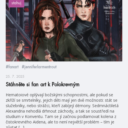
stahuj
#fanart
#jenniferlarmentrout
25. 7. 2025
Stáhněte si fan art k Polokrevným
Hematoiové oplývají božskými schopnostmi, ale pokud se
zkříží se smrtelníky, jejich děti mají jen dvě možnosti: stát se
služebníky, nebo strážci, kteří zabíjejí démony. Sedmnáctiletá
Alexandria nehodlá drhnout záchody, a tak se soustředí na
studium v Konventu. Tam se jí začnou podlamovat kolena z
čistokrevného Aidena, ale to není největší problém – tím je
zůstat […]