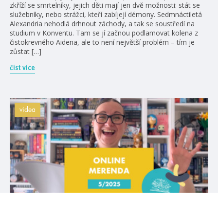
zkříží se smrtelníky, jejich děti mají jen dvě možnosti: stát se
služebníky, nebo strážci, kteří zabíjejí démony. Sedmnáctiletá
Alexandria nehodlá drhnout záchody, a tak se soustředí na
studium v Konventu. Tam se jí začnou podlamovat kolena z
čistokrevného Aidena, ale to není největší problém – tím je
zůstat […]
číst více
videa