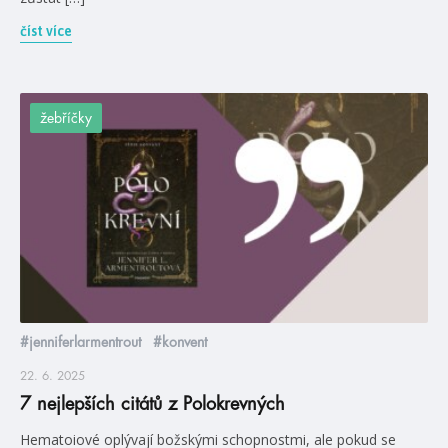
číst více
žebříčky
#jenniferlarmentrout
#konvent
22. 6. 2025
7 nejlepších citátů z Polokrevných
Hematoiové oplývají božskými schopnostmi, ale pokud se