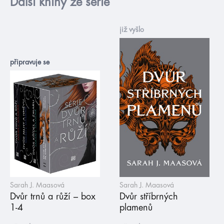
Další knihy ze série
již vyšlo
připravuje se
Sarah J. Maasová
Sarah J. Maasová
Dvůr trnů a růží – box
Dvůr stříbrných
1-4
plamenů