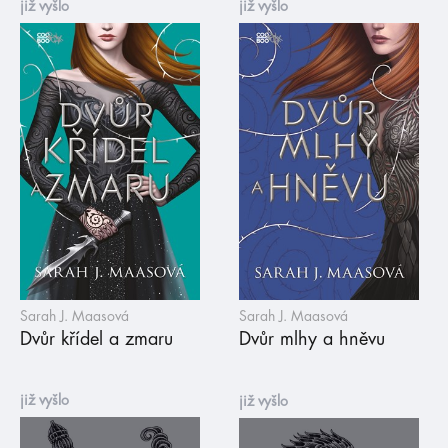
již vyšlo
již vyšlo
Sarah J. Maasová
Sarah J. Maasová
Dvůr křídel a zmaru
Dvůr mlhy a hněvu
již vyšlo
již vyšlo