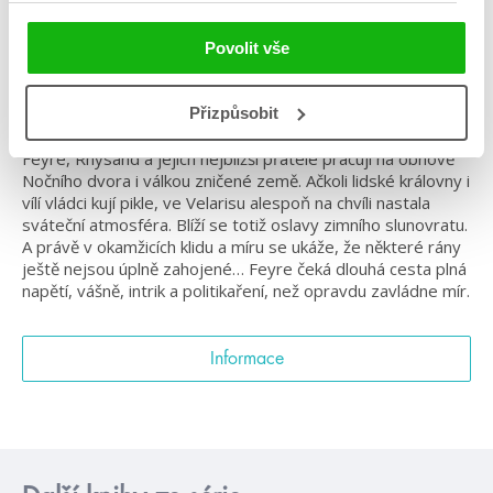
#barevnáořízka
#dvůrtrnůarůží
#prostarší
#sarahjmaas
#víly
Povolit vše
Pokračování bestsellerové young adult série Dvůr
trnů a růží
Přizpůsobit
Feyre, Rhysand a jejich nejbližší přátelé pracují na obnově
Nočního dvora i válkou zničené země. Ačkoli lidské královny i
vílí vládci kují pikle, ve Velarisu alespoň na chvíli nastala
sváteční atmosféra. Blíží se totiž oslavy zimního slunovratu.
A právě v okamžicích klidu a míru se ukáže, že některé rány
ještě nejsou úplně zahojené… Feyre čeká dlouhá cesta plná
napětí, vášně, intrik a politikaření, než opravdu zavládne mír.
Informace