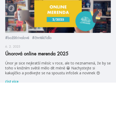
#božštírivalové
#čtvrtékřídlo
6. 2. 2025
Únorová online merenda 2025
Únor je sice nejkratší měsíc v roce, ale to neznamená, že by se
toho v knižním světě mělo dít méně 😁 Nachystejte si
kakajíčko a podívejte se na spoustu infošek a novinek 😍
číst více
videa