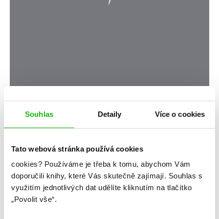
Souhlas
Detaily
Více o cookies
Sarah J. Maasová
Dvůr mrazu a hvězd
Tato webová stránka používá cookies
cookies?
Používáme je třeba k tomu, abychom Vám
Kategorie: young adult
doporučili knihy, které Vás skutečně zajímají.
Souhlas s
Žánr: Fantasy
využitím jednotlivých dat udělíte kliknutím na tlačítko
„Povolit vše“.
Série: Dvůr trnů a růží