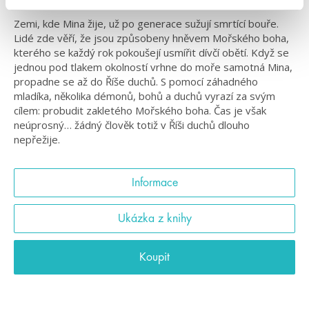
Zemi, kde Mina žije, už po generace sužují smrtící bouře.
Lidé zde věří, že jsou způsobeny hněvem Mořského boha,
kterého se každý rok pokoušejí usmířit dívčí obětí. Když se
jednou pod tlakem okolností vrhne do moře samotná Mina,
propadne se až do Říše duchů. S pomocí záhadného
mladíka, několika démonů, bohů a duchů vyrazí za svým
cílem: probudit zakletého Mořského boha. Čas je však
neúprosný… žádný člověk totiž v Říši duchů dlouho
nepřežije.
Informace
Ukázka z knihy
Koupit