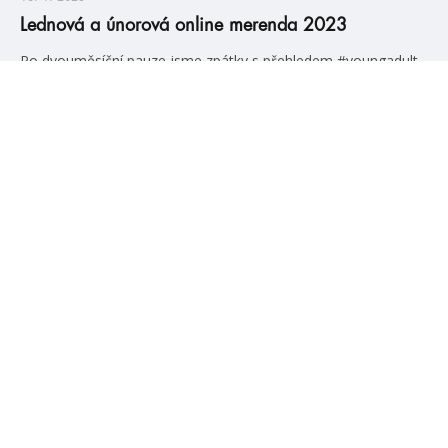
Lednová a únorová online merenda 2023
Po dvouměsíční pauze jsme zpátky s přehledem #youngadult
knížek, které budeme číst v lednu a únoru 😎 Chyběli jsme
vám? Vy nám totiž tak trochu jo 😁
číst více
#HumbookNews
Vše kolem #youngadult každý měsíc rovnou do mailu!
Nové knihy, co se chystá, kvízy, soutěže, autoři, filmové
a seriálové adaptace a další.