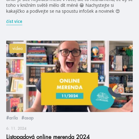
toho v knižním světě mělo dít méně 😁 Nachystejte si
kakajíčko a podívejte se na spoustu infošek a novinek 😍
číst více
videa
#arila
#asap
6. 11. 2024
Listopadová online merenda 2024