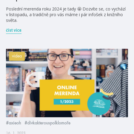
Poslední merenda roku 2024 je tady 🤩 Dozvíte se, co vychází
v listopadu, a tradičně pro vás máme i pár infošek z knižního
světa.
číst více
videa
#axieoh
#dívkakterouspolklomoře
16. 1. 2023