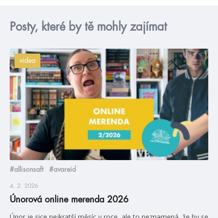
Posty, které by tě mohly zajímat
videa
#allisonsaft
#avareid
4. 2. 2026
Únorová online merenda 2026
Únor je sice nejkratší měsíc v roce, ale to neznamená, že by se