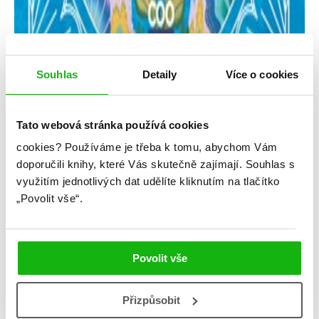
Souhlas
Detaily
Více o cookies
Tato webová stránka používá cookies
cookies?
Používáme je třeba k tomu, abychom Vám
Axie Oh
doporučili knihy, které Vás skutečně zajímají.
Souhlas s
využitím jednotlivých dat udělíte kliknutím na tlačítko
Dívka, kterou spolklo moře
„Povolit vše“.
Kategorie: young adult
Žánr: Fantasy
Povolit vše
#axieoh
#dívkakterouspolklomoře
#mytologie
#standalone
Přizpůsobit
Magické putování v kulisách asijské mytologie