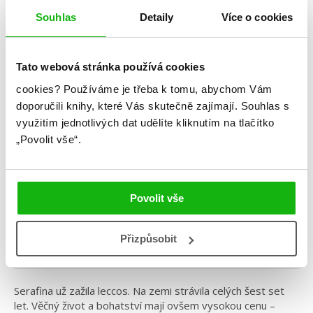
Souhlas
Detaily
Více o cookies
Tato webová stránka používá cookies
cookies?
Používáme je třeba k tomu, abychom Vám
doporučili knihy, které Vás skutečně zajímají.
Souhlas s
využitím jednotlivých dat udělíte kliknutím na tlačítko
Alchymie věčnosti
„Povolit vše“.
Kategorie: young adult
Žánr: Fantasy
Povolit vše
Série: Inkarnace
Přizpůsobit
#alchymievěčnosti
#averywilliams
#českáobálka
Serafina už zažila leccos. Na zemi strávila celých šest set
let. Věčný život a bohatství mají ovšem vysokou cenu –