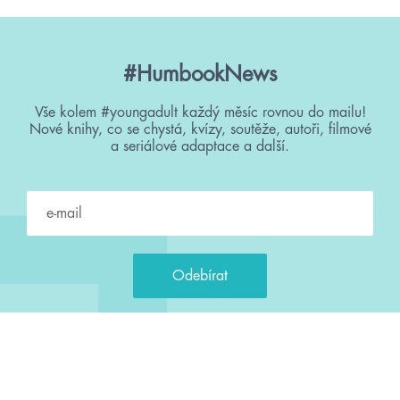
#HumbookNews
Vše kolem #youngadult každý měsíc rovnou do mailu!
Nové knihy, co se chystá, kvízy, soutěže, autoři, filmové
a seriálové adaptace a další.
Souhlasím s
podmínkami zpracování osobních údajů
Tvá e-mailová adresa je u nás v bezpečí. Přečti si
naše podmínky