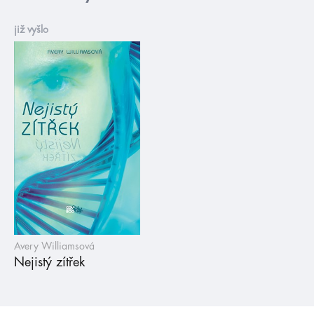
již vyšlo
Avery Williamsová
Nejistý zítřek